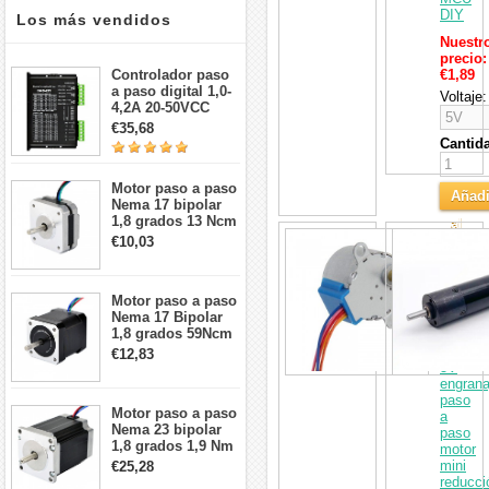
DIY
Los más vendidos
Nuestr
precio:
Controlador paso
€1,89
a paso digital 1,0-
Voltaje:
4,2A 20-50VCC
para motor paso a
€35,68
paso Nema 17, 23,
Cantid
24
Motor paso a paso
Añadi
Nema 17 bipolar
1,8 grados 13 Ncm
al
28BYJ-
1A 3,5 V
€10,03
Carri
48
42x42x20mm 4
5V
cables
4
Motor paso a paso
fases
Nema 17 Bipolar
5
1,8 grados 59Ncm
cables
2A 42x48mm 4
DC
€12,83
cables compatible
5V
con impresora
engrana
3D/CNC
paso
Motor paso a paso
a
Nema 23 bipolar
paso
1,8 grados 1,9 Nm
motor
2,8 A 3,2 V
mini
€25,28
57x57x76mm 4
reducci