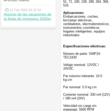
Articulo nuevo
51, 71, 100, 139, 189, 264, 369,
516.
11 Feb 2026 03:15:54
Aplicaciones:
Anuncio de las vacaciones de
Embarcaciones, coches,
la fiesta de primavera 2026sv
bicicletas eléctricas,
ventiladores, electrodomésticos,
instrumentos cosméticos,
hogares inteligentes, equipos
industriales.
Especificaciones eléctricas:
Número de parte: GMP24-
TEC2430
Voltaje nominal: 12VDC /
24VDC
Par máximo tolerante: 10.0
kg.cm
Par nominal: 5.0 kg.cm
Corriente nominal: 330 mA (12V)
/ 180 mA (24V)
Velocidad sin carga sin
engranaje: 5500 RPM