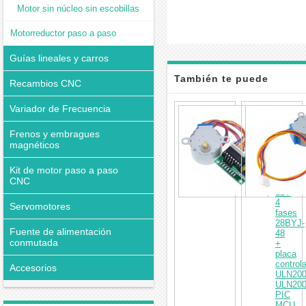
Motor sin núcleo sin escobillas
Motorreductor paso a paso
Guías lineales y carros
También te puede
Recambios CNC
interesar
Variador de Frecuencia
Motor
paso
a
Frenos y embragues
paso
magnéticos
de
engrana
Kit de motor paso a paso
CC
CNC
5V
12V
4
Servomotores
fases
28BYJ-
Fuente de alimentación
48
conmutada
+
placa
control
Accesorios
ULN20
ULN20
PIC
MCU