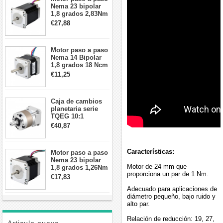
Nema 23 bipolar
1,8 grados 2,83Nm
4A 2,26 V
€27,88
57x57x84mm 8
cables
Motor paso a paso
Nema 14 Bipolar
1,8 grados 18 Ncm
0,8 A 5,74 V 35 x
€11,25
35 x 34 mm 4
cables
Caja de cambios
planetaria serie
TQEG 10:1
contragolpe 15
€40,87
arcmin para motor
paso a paso Nema
17
Características:
Motor paso a paso
Nema 23 bipolar
Motor de 24 mm que
1,8 grados 1,26Nm
proporciona un par de 1 Nm.
2,8A 2,5V
€17,83
57x57x56mm 4
Adecuado para aplicaciones de
cables
diámetro pequeño, bajo ruido y
alto par.
Relación de reducción: 19, 27,