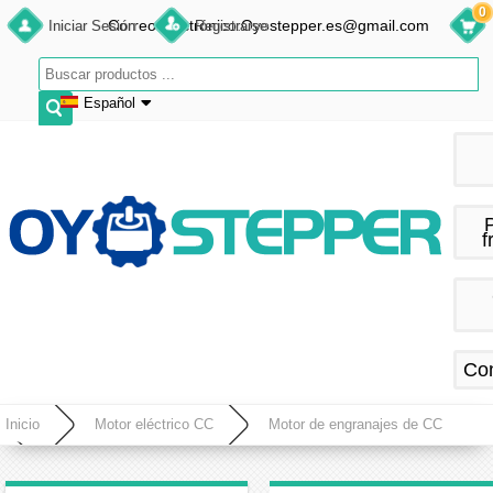
0
Correo electrónico:Oyostepper.es@gmail.com
Iniciar Sesión
Registrarse
Español
English
Deutsch
Français
f
Español
Co
Inicio
Motor eléctrico CC
Motor de engranajes de CC
Pack de 2 Motorreductores BLDC 12V/24V Φ24mm 5.0kg·cm 2.3W con