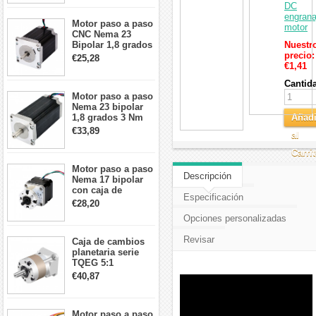
cables
DC
engrana
Motor paso a paso
motor
CNC Nema 23
Bipolar 1,8 grados
Nuestr
1,9 Nm 3A 3,36 V
precio:
€25,28
57x57x76mm 4
€1,41
cables
Cantid
Motor paso a paso
Nema 23 bipolar
1,8 grados 3 Nm
Añadi
4,2A 57x57x114mm
€33,89
al
motor paso a paso
CNC de 4 cables
Carri
Motor paso a paso
Descripción
Nema 17 bipolar
con caja de
Especificación
cambios planetaria
€28,20
5:1 longitud 33mm
Opciones personalizadas
26Ncm 12V para
impresora 3D
Revisar
Caja de cambios
Robot CNC DIY
planetaria serie
TQEG 5:1
contragolpe 15
€40,87
arcmin para motor
paso a paso Nema
17
Motor paso a paso