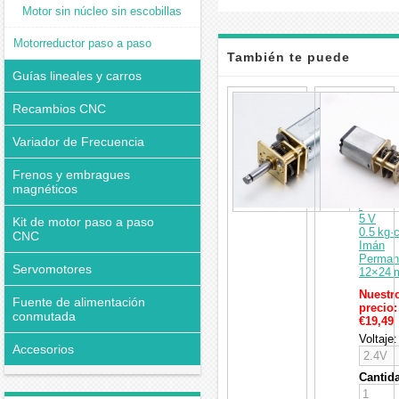
Motor sin núcleo sin escobillas
Motorreductor paso a paso
También te puede
Guías lineales y carros
interesar
Pack
Recambios CNC
de
2
Motore
Variador de Frecuencia
DC
con
Frenos y embragues
Engran
magnéticos
2.4 V
/
5 V
Kit de motor paso a paso
0.5 kg·
CNC
Imán
Perman
Servomotores
12×24
Nuestr
Fuente de alimentación
precio:
conmutada
€19,49
Voltaje:
Accesorios
Cantid