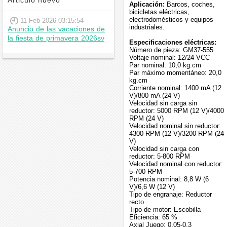
Articulo nuevo
Aplicación:
Barcos, coches,
bicicletas eléctricas,
electrodomésticos y equipos
11 Feb 2026 03:15:54
industriales.
Anuncio de las vacaciones de
la fiesta de primavera 2026sv
Especificaciones eléctricas:
Número de pieza: GM37-555
Voltaje nominal: 12/24 VCC
Par nominal: 10,0 kg.cm
Par máximo momentáneo: 20,0
kg.cm
Corriente nominal: 1400 mA (12
V)/800 mA (24 V)
Velocidad sin carga sin
reductor: 5000 RPM (12 V)/4000
RPM (24 V)
Velocidad nominal sin reductor:
4300 RPM (12 V)/3200 RPM (24
V)
Velocidad sin carga con
reductor: 5-800 RPM
Velocidad nominal con reductor:
5-700 RPM
Potencia nominal: 8,8 W (6
V)/6,6 W (12 V)
Tipo de engranaje: Reductor
recto
Tipo de motor: Escobilla
Eficiencia: 65 %
Axial Juego: 0,05-0,3