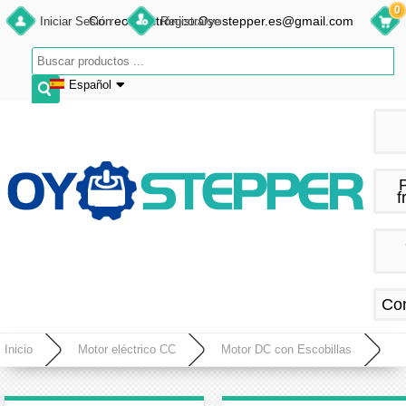
0
Correo electrónico:Oyostepper.es@gmail.com
Iniciar Sesión
Registrarse
Español
English
Deutsch
Français
f
Español
Co
Inicio
Motor eléctrico CC
Motor DC con Escobillas
Pack de 2 Motores Eléctrico DC con Reductor 12 V / 24 V 10 kg·cm 37×57 mm