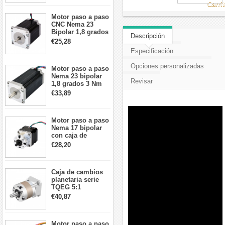
cables
Carri
Motor paso a paso
CNC Nema 23
Bipolar 1,8 grados
Descripción
1,9 Nm 3A 3,36 V
€25,28
57x57x76mm 4
Especificación
cables
Opciones personalizadas
Motor paso a paso
Nema 23 bipolar
Revisar
1,8 grados 3 Nm
4,2A 57x57x114mm
€33,89
motor paso a paso
CNC de 4 cables
Motor paso a paso
Nema 17 bipolar
con caja de
cambios planetaria
€28,20
5:1 longitud 33mm
26Ncm 12V para
impresora 3D
Caja de cambios
Robot CNC DIY
planetaria serie
TQEG 5:1
contragolpe 15
€40,87
arcmin para motor
paso a paso Nema
17
Motor paso a paso