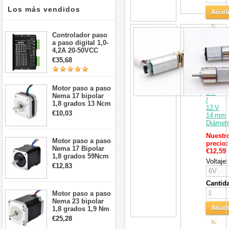
Los más vendidos
Añadi
al
Pack
Controlador paso
Carri
de
a paso digital 1,0-
2
4,2A 20-50VCC
Motore
para motor paso a
€35,68
Eléctri
paso Nema 17, 23,
DC
24
con
Engran
Motor paso a paso
6 V
Nema 17 bipolar
/
1,8 grados 13 Ncm
12 V
1A 3,5 V
€10,03
14 mm
42x42x20mm 4
Diámet
cables
Nuestr
Motor paso a paso
precio:
Nema 17 Bipolar
€12,59
1,8 grados 59Ncm
Voltaje:
2A 42x48mm 4
€12,83
cables compatible
con impresora
Cantid
3D/CNC
Motor paso a paso
Nema 23 bipolar
Añadi
1,8 grados 1,9 Nm
2,8 A 3,2 V
€25,28
al
57x57x76mm 4