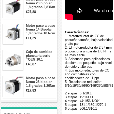
Nema 23 bipolar
1,8 grados 2,83Nm
4A 2,26 V
€27,88
57x57x84mm 8
cables
Motor paso a paso
Nema 14 Bipolar
Características:
1,8 grados 18 Ncm
1. Motorreductor de CC de
0,8 A 5,74 V 35 x
€11,25
pequeño tamaño, baja velocidad
35 x 34 mm 4
y alto par.
cables
2. El motorreductor de 2,37 mm
proporciona un par de 1,0 Nm y
Caja de cambios
es más fiable.
planetaria serie
3. Adecuado para aplicaciones
TQEG 10:1
de diámetro pequeño, bajo nivel
contragolpe 15
€40,87
de ruido y alto par.
arcmin para motor
4. Los motorreductores de CC
paso a paso Nema
son compatibles con
17
Motor paso a paso
codificadores de 11 ppr.
Nema 23 bipolar
5. Relación de reducción:
1,8 grados 1,26Nm
6/10/19/30/56/90/169/270/506/81
2,8A 2,5V
€17,83
57x57x56mm 4
2 etapas: 6:1/10:1
cables
3 etapas: 19:1/30:1
4 etapas: 44:1/56:1/90:1
5 etapas: 131:1/169:1/270:1
6 etapas: 506:1/810:1