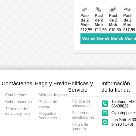
/ 5 V
12 V
6 V /
6 V /
0.5 kg·cm
0.5 kg·cm
12 V
12 V
Imán
Cepillado
14 mm
0.5 kg
Pack
Pack
Pack
Pack
Permanente
12×29.6 mm
Diámetro
Mini
de 2
de 2
de 2
de 2
12×24 mm
Motor
Motores
Motores
Motores
Mini
Eléctr
DC
Eléctrico
DC
Motor
€12,55
€11,59
€10,50
€17,59
con
DC
con
DC
Engranaje
con
Engranaje
2.4 V
Recto
Engranaje
y
/ 5 V
6 V /
Recto
Encoder
Imán
12 V
6 V /
6 V /
Perma
0.5 kg·cm
12 V
12 V
0.21–
Imán
2.5 kg·cm
2.5 kg·cm
0.5 kg
Permanente
Imán
Permanente
Contáctenos
Pago y Envío
Políticas y
Información
Servicio
de la tienda
Contáctenos
Método de pago
Política de
Teléfono: +86
Sobre nosotros
Politica de
privacidad
68438829
envios
Términos de
Política de
Oyostepper.
servicio y uso
Preguntas
devoluciones
frecuentes
Lun-Sáb: 8:30
Póliza de
pm (UTC+8)
garantía