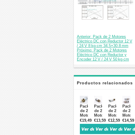
Anterior: Pack de 2 Motores
Eléctrico DC con Reductor 12 V
/ 24 V 8 kg·cm 34.5×30.8 mm
Próximo: Pack de 2 Motores
Eléctrico DC con Reductor y
Encoder 12 V / 24 V 50 kg·cm
Productos relacionados
Pack
Pack
Pack
Pack
de 2
de 2
de 2
de 2
Motores
Motores
Motores
Motor
DC
DC
Eléctrico
DC
€19,49
€13,59
€12,59
€14,59
con
con
DC
con
Engranaje
Engranaje
con
Engran
2.4 V
6 V /
Engranaje
Recto