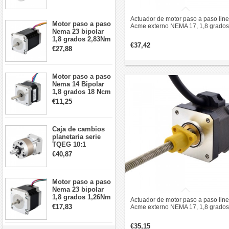
arcmin para motor
paso a paso Nema
17
Actuador de motor paso a paso line
Motor paso a paso
Acme externo NEMA 17, 1,8 grados
Nema 23 bipolar
0,5 Nm, 2,5 A 48mm revolución de
1,8 grados 2,83Nm
plomo de pila 12,7mm
€37,42
4A 2,26 V
€27,88
57x57x84mm 8
cables
Motor paso a paso
Nema 14 Bipolar
1,8 grados 18 Ncm
0,8 A 5,74 V 35 x
€11,25
35 x 34 mm 4
cables
Caja de cambios
planetaria serie
TQEG 10:1
contragolpe 15
€40,87
arcmin para motor
paso a paso Nema
17
Motor paso a paso
Nema 23 bipolar
1,8 grados 1,26Nm
Actuador de motor paso a paso line
2,8A 2,5V
€17,83
Acme externo NEMA 17, 1,8 grados
57x57x56mm 4
0,3 Nm, 1,5 A bipolar tornillo de pl
cables
de 6,35 mm
€35,15