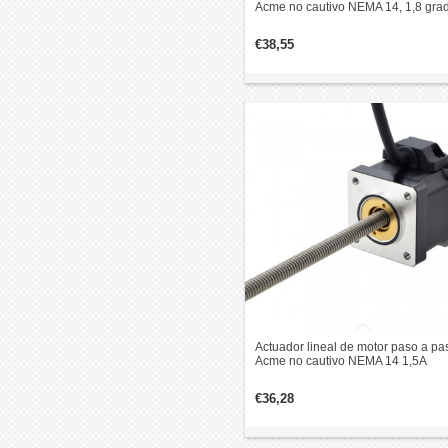
Acme no cautivo NEMA 14, 1,8 gra
0,2 Nm 1,5 A, 47 mm, revolución de
plomo apilado, 1,27 mm
€38,55
Actuador lineal de motor paso a pa
Acme no cautivo NEMA 14 1,5A
bipolar 1,8 grados 0,14Nm revoluc
de plomo 2,54mm
€36,28