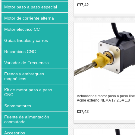
de plomo 6,35mm
€37,42
Motor paso a paso especial
Motor de corriente alterna
Motor eléctrico CC
Guías lineales y carros
Recambios CNC
Variador de Frecuencia
Frenos y embragues
magnéticos
Kit de motor paso a paso
CNC
Actuador de motor paso a paso line
Acme externo NEMA 17 2,5A 1,8
grados 0,5Nm 48mm pila revolució
Servomotores
de plomo 25,4mm
€37,42
Fuente de alimentación
conmutada
Accesorios