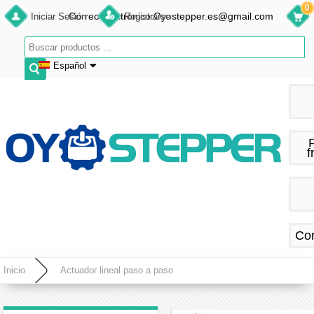
0
Correo electrónico:Oyostepper.es@gmail.com
Iniciar Sesión
Registrarse
Español
English
Deutsch
Français
f
Español
Co
Inicio
Actuador lineal paso a paso