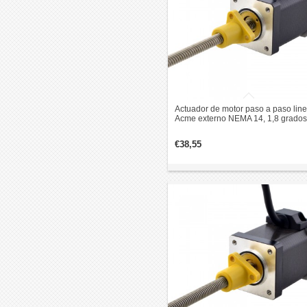
Actuador de motor paso a paso line
Acme externo NEMA 14, 1,8 grados
0,2 Nm, 1,5 A, 47mm pila revolució
de plomo 6,35mm
€38,55