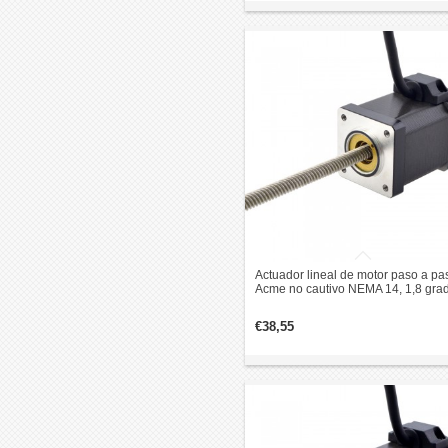
Actuador lineal de motor paso a pa
Acme no cautivo NEMA 14, 1,8 gra
1,5 A, 0,2 Nm, 47 mm, revolución d
plomo apilado, 6,35 mm
€38,55