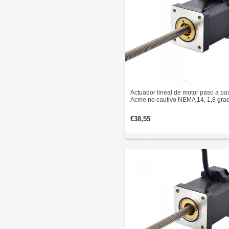
Actuador lineal de motor paso a pa
Acme no cautivo NEMA 14, 1,8 gra
0,2 Nm 1,5 A, 47 mm, revolución de
plomo apilado, 2,54 mm
€38,55