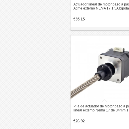
Actuador lineal de motor paso a pa
Acme externo NEMA 17 1,5A bipola
1,8 grados 0,3Nm revolución de p
1,27 mm
€35,15
Pila de actuador de Motor paso a p
lineal externo Nema 17 de 34mm 1
grados 24Ncm 0,4A revolución de
plomo 8mm
€26,92