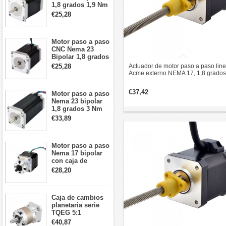
1,8 grados 1,9 Nm
2,8 A 3,2 V
€25,28
57x57x76mm 4
cables
Motor paso a paso
CNC Nema 23
Bipolar 1,8 grados
1,9 Nm 3A 3,36 V
€25,28
Actuador de motor paso a paso line
57x57x76mm 4
Acme externo NEMA 17, 1,8 grados
cables
0,5 Nm, 2,5 A 48mm revolución de
plomo de pila 1,27mm
€37,42
Motor paso a paso
Nema 23 bipolar
1,8 grados 3 Nm
4,2A 57x57x114mm
€33,89
motor paso a paso
CNC de 4 cables
Motor paso a paso
Nema 17 bipolar
con caja de
cambios planetaria
€28,20
5:1 longitud 33mm
26Ncm 12V para
impresora 3D
Caja de cambios
Robot CNC DIY
planetaria serie
TQEG 5:1
contragolpe 15
€40,87