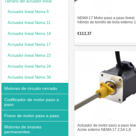
Tamaño del actuador lineal
Actuador lineal Nema 8
NEMA 17 Motor paso a paso lineal
híbrido de tornillo de bola externo 
Actuador lineal Nema 11
1,8 grados 0,3Nm revolución de p
1 mm
Actuador lineal Nema 14
€113,37
Actuador lineal Nema 17
Actuador lineal Nema 23
Actuador lineal Nema 24
Actuador lineal Nema 34
Motores de circuito cerrado
Codificador de motor paso a
paso
Freno de motor paso a paso
Actuador de motor paso a paso line
Motores de imanes
Acme externo NEMA 17 2,5A 1,8
permanentes
grados 0,5Nm 48mm pila revolució