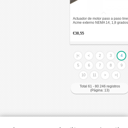
Actuador de motor paso a paso line
Acme externo NEMA 14, 1,8 grados
0,2 Nm, 1,5 A, 47mm pila revolució
de plomo 2,54mm
€38,55
|<
<
2
3
4
5
6
7
8
9
10
11
>
>|
Total 61 - 80 246 registros
(Página: 13)