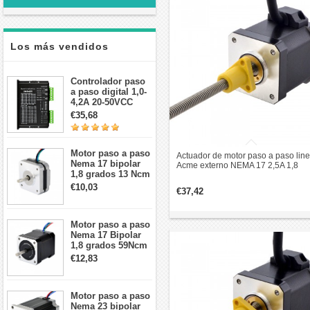
Los más vendidos
Controlador paso
a paso digital 1,0-
4,2A 20-50VCC
para motor paso a
€35,68
paso Nema 17, 23,
24
Motor paso a paso
Actuador de motor paso a paso line
Nema 17 bipolar
Acme externo NEMA 17 2,5A 1,8
1,8 grados 13 Ncm
grados 0,5Nm 48mm pila revolució
1A 3,5 V
de plomo 2,54mm
€10,03
€37,42
42x42x20mm 4
cables
Motor paso a paso
Nema 17 Bipolar
1,8 grados 59Ncm
2A 42x48mm 4
€12,83
cables compatible
con impresora
3D/CNC
Motor paso a paso
Nema 23 bipolar