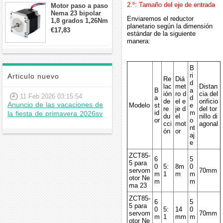
2.º: Tamaño del eje de entrada
Motor paso a paso
Nema 23 bipolar
Enviaremos el reductor
1,8 grados 1,26Nm
planetario según la dimensión
2,8A 2,5V
€17,83
estándar de la siguiente
57x57x56mm 4
manera:
cables
B
ri
Articulo nuevo
Re
Diá
d
lac
met
Distan
B
a
ión
ro d
cia del
11 Feb 2026 03:15:54
a
d
de
el e
orificio
Anuncio de las vacaciones de
Modelo
st
e
re
je d
del tor
id
m
la fiesta de primavera 2026sv
du
el
nillo di
or
o
cci
mot
agonal
nt
ón
or
aj
e
ZCT85-
6
5
5 para
0
5:
8m
0
servom
70mm
m
1
m
m
otor Ne
m
m
ma 23
ZCT85-
6
5
5 para
0
5:
14
0
servom
70mm
m
1
mm
m
otor Ne