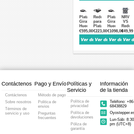
Para
Turntable
10:1
10:1
Motor
Para
/
/
Paso
Motor
18:1
18:1
Plataforma
Reductor
Plataforma
NRV03
a
Servo
Para
Para
Giratoria
para
Giratoria
VS
Paso
AC
Motor
Motor
Hueca
Plataforma
Hueca
Reduct
o
de
Paso
Servo
con
Giratoria
con
sinfín
€595,00
€223,00
€1098,00
€49,99
Servo
50 W
a
AC
Reductor
Hueca
Reductor
5:1
NEMA
/
Paso
de
Relación
Relación
10:1
a
23
100 W,
NEMA
400 W
10:1
5:1 /
Para
80:1
de
Tamaño
34
y
/
10:1
Motor
con
57 mm
40
de
60 mm
18:1
Para
Servo
eje
86 mm
Para
Motor
de
de
Motor
Paso
1 kW
entrad
Servo
a
/
doble
AC
Paso
2 kW
de
de
NEMA
de
9mm
750 W
17
130 mm
y
Contáctenos
Pago y Envío
Políticas y
Información
y
de
salida
80 mm
42 mm
hueca
Servicio
de la tienda
de
Contáctenos
Método de pago
14mm
Política de
Teléfono: +86
Sobre nosotros
Politica de
privacidad
68438829
envios
Términos de
Política de
Oyostepper.
servicio y uso
Preguntas
devoluciones
frecuentes
Lun-Sáb: 8:30
Póliza de
pm (UTC+8)
garantía