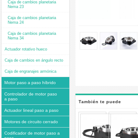
Caja de cambios planetaria
Nema 23
Caja de cambios planetaria
Nema 24
Caja de cambios planetaria
Nema 34
Actuador rotativo hueco
Caja de cambios en ángulo recto
Caja de engranajes armónica
Motor paso a paso híbrido
Controlador de motor paso
a paso
También te puede
Actuador lineal paso a paso
interesar
Caja
Reduct
Motores de circuito cerrado
para
Platafo
Codificador de motor paso a
Giratori