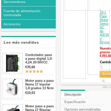
Relació
Servomotores
10:1
/
Fuente de alimentación
18:1
conmutada
Para
Motor
Servo
Accesorios
AC
de
400 W
y
Los más vendidos
60 mm
Nuestr
precio:
Controlador paso
€393,0
a paso digital 1,0-
Cantid
4,2A 20-50VCC
para motor paso a
€35,68
paso Nema 17, 23,
24
Añadi
al
Motor paso a paso
Nema 17 bipolar
Carri
1,8 grados 13 Ncm
1A 3,5 V
€10,03
Descripción
42x42x20mm 4
cables
Especificación
Motor paso a paso
Opciones personalizadas
Nema 17 Bipolar