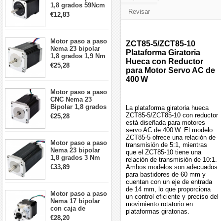
1,8 grados 59Ncm
Revisar
2A 42x48mm 4
€12,83
cables compatible
con impresora
3D/CNC
Motor paso a paso
ZCT85-5/ZCT85-10
Nema 23 bipolar
Plataforma Giratoria
1,8 grados 1,9 Nm
Hueca con Reductor
2,8 A 3,2 V
€25,28
para Motor Servo AC de
57x57x76mm 4
cables
400 W
Motor paso a paso
CNC Nema 23
Bipolar 1,8 grados
La plataforma giratoria hueca
1,9 Nm 3A 3,36 V
ZCT85-5/ZCT85-10 con reductor
€25,28
57x57x76mm 4
está diseñada para motores
cables
servo AC de 400 W. El modelo
ZCT85-5 ofrece una relación de
Motor paso a paso
transmisión de 5:1, mientras
Nema 23 bipolar
que el ZCT85-10 tiene una
1,8 grados 3 Nm
relación de transmisión de 10:1.
4,2A 57x57x114mm
€33,89
Ambos modelos son adecuados
motor paso a paso
para bastidores de 60 mm y
CNC de 4 cables
cuentan con un eje de entrada
de 14 mm, lo que proporciona
Motor paso a paso
un control eficiente y preciso del
Nema 17 bipolar
movimiento rotatorio en
con caja de
plataformas giratorias.
cambios planetaria
€28,20