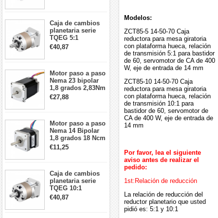
5:1 longitud 33mm
26Ncm 12V para
impresora 3D
Modelos:
Caja de cambios
Robot CNC DIY
planetaria serie
ZCT85-5 14-50-70 Caja
TQEG 5:1
reductora para mesa giratoria
contragolpe 15
con plataforma hueca, relación
€40,87
arcmin para motor
de transmisión 5:1 para bastidor
paso a paso Nema
de 60, servomotor de CA de 400
17
W, eje de entrada de 14 mm
Motor paso a paso
Nema 23 bipolar
ZCT85-10 14-50-70 Caja
1,8 grados 2,83Nm
reductora para mesa giratoria
4A 2,26 V
con plataforma hueca, relación
€27,88
57x57x84mm 8
de transmisión 10:1 para
cables
bastidor de 60, servomotor de
CA de 400 W, eje de entrada de
Motor paso a paso
14 mm
Nema 14 Bipolar
1,8 grados 18 Ncm
0,8 A 5,74 V 35 x
€11,25
35 x 34 mm 4
Por favor, lea el siguiente
cables
aviso antes de realizar el
pedido:
Caja de cambios
planetaria serie
1st:Relación de reducción
TQEG 10:1
La relación de reducción del
contragolpe 15
€40,87
reductor planetario que usted
arcmin para motor
pidió es: 5:1 y 10:1
paso a paso Nema
17