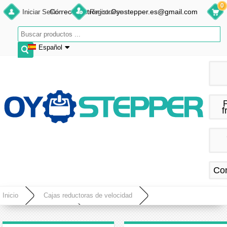
0
Correo electrónico:Oyostepper.es@gmail.com
Iniciar Sesión
Registrarse
Español
English
Deutsch
Français
f
Español
Co
Inicio
Cajas reductoras de velocidad
Actuador rotativo hueco
Plataforma Giratoria Hueca con Reductor para