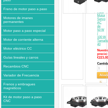
paso
Hueca
tipo
Turntab
Freno de motor paso a paso
Para
Motor
Motores de imanes
Servo
permanentes
AC
de
50 W
Motor paso a paso especial
/
100 W,
Motor de corriente alterna
Tamañ
40
Motor eléctrico CC
Nuestr
precio:
Guías lineales y carros
€223,0
Cantid
Recambios CNC
Variador de Frecuencia
Añadi
al
Frenos y embragues
Carri
Caja
magnéticos
Reduct
para
Kit de motor paso a paso
Platafo
CNC
Giratori
Hueca