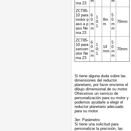
m
m
ma 23
ZCT85-
10 para
6
5
1
motor p
0
8m
0
0:
70mm
aso a p
m
m
m
1
aso Ne
m
m
ma 23
ZCT85-
6
5
10 para
1
0
14
0
servom
0:
70mm
m
mm
m
otor Ne
1
m
m
ma 23
Si tiene alguna duda sobre las
dimensiones del reductor
planetario, por favor envíeme el
dibujo dimensional de su motor.
Ofrecemos un servicio de
personalización para su motor y
podemos ayudarle a elegir el
reductor planetario adecuado
para su motor.
3er: Parámetro
Si tiene una solicitud para
personalizar la precisión, las