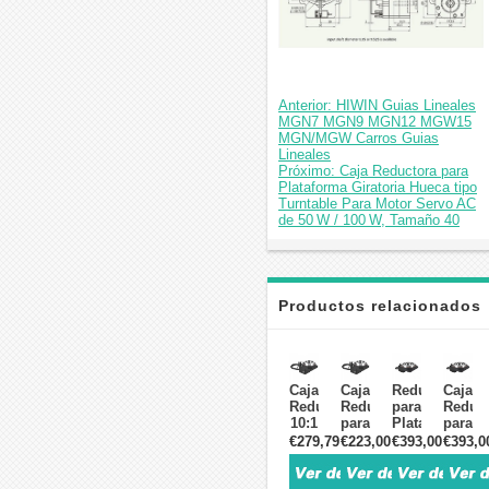
Anterior: HIWIN Guias Lineales
MGN7 MGN9 MGN12 MGW15
MGN/MGW Carros Guias
Lineales
Próximo: Caja Reductora para
Plataforma Giratoria Hueca tipo
Turntable Para Motor Servo AC
de 50 W / 100 W, Tamaño 40
Productos relacionados
Caja
Caja
Reductor
Caja
Reductora
Reductora
para
Reduct
10:1
para
Plataforma
para
para
Plataforma
Giratoria
Plataf
€279,79
€223,00
€393,00
€393,0
Plataforma
Giratoria
Hueca
Girator
Giratoria
Hueca
con
Hueca
Hueca
tipo
Relación
Relaci