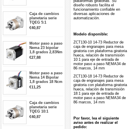
plataformas giratorias. Su
5:1 longitud 33mm
diseño robusto facilita el
26Ncm 12V para
funcionamiento confiable en
impresora 3D
Caja de cambios
diversas aplicaciones de
Robot CNC DIY
planetaria serie
automatización.
TQEG 5:1
contragolpe 15
€40,87
arcmin para motor
Modelo disponible:
paso a paso Nema
17
ZCT130-10 14-73 Reductor de
Motor paso a paso
caja de engranajes para mesa
Nema 23 bipolar
giratoria con plataforma giratoria
1,8 grados 2,83Nm
hueca, relación de transmisión
4A 2,26 V
€27,88
10:1 para eje de entrada de
57x57x84mm 8
motor paso a paso NEMA34 de
cables
86 marcos, 14 mm
Motor paso a paso
ZCT130-18 14-73 Reductor de
Nema 14 Bipolar
caja de engranajes para mesa
1,8 grados 18 Ncm
giratoria con plataforma giratoria
0,8 A 5,74 V 35 x
€11,25
hueca, relación de transmisión
35 x 34 mm 4
18:1 para eje de entrada de
cables
motor paso a paso NEMA34 de
86 marcos, 14 mm
Caja de cambios
planetaria serie
TQEG 10:1
contragolpe 15
€40,87
Por favor, lea el siguiente
arcmin para motor
aviso antes de realizar el
paso a paso Nema
pedido:
17