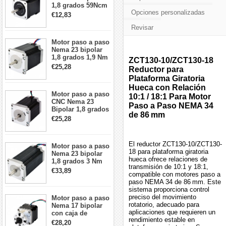
1,8 grados 59Ncm
Opciones personalizadas
2A 42x48mm 4
€12,83
cables compatible
Revisar
con impresora
3D/CNC
Motor paso a paso
Nema 23 bipolar
1,8 grados 1,9 Nm
ZCT130-10/ZCT130-18
2,8 A 3,2 V
€25,28
Reductor para
57x57x76mm 4
Plataforma Giratoria
cables
Hueca con Relación
Motor paso a paso
10:1 / 18:1 Para Motor
CNC Nema 23
Paso a Paso NEMA 34
Bipolar 1,8 grados
de 86 mm
1,9 Nm 3A 3,36 V
€25,28
57x57x76mm 4
cables
El reductor ZCT130-10/ZCT130-
Motor paso a paso
18 para plataforma giratoria
Nema 23 bipolar
hueca ofrece relaciones de
1,8 grados 3 Nm
transmisión de 10:1 y 18:1,
4,2A 57x57x114mm
€33,89
compatible con motores paso a
motor paso a paso
paso NEMA 34 de 86 mm. Este
CNC de 4 cables
sistema proporciona control
preciso del movimiento
Motor paso a paso
rotatorio, adecuado para
Nema 17 bipolar
aplicaciones que requieren un
con caja de
rendimiento estable en
cambios planetaria
€28,20