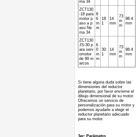
ma 34
ZCT130
-18 para
8
73
motor p
6
18:
14
98.4
m
aso a p
m
1
mm
mm
m
aso Ne
m
ma 34
ZCT130
JS-30 p
6
73
ara serv
0
30:
14
98.4
m
omotor
m
1
mm
mm
m
de 90 m
m
arcos
Si tiene alguna duda sobre las
dimensiones del reductor
planetario, por favor envíeme el
dibujo dimensional de su motor.
Ofrecemos un servicio de
personalización para su motor y
podemos ayudarle a elegir el
reductor planetario adecuado
para su motor.
3er: Parámetro