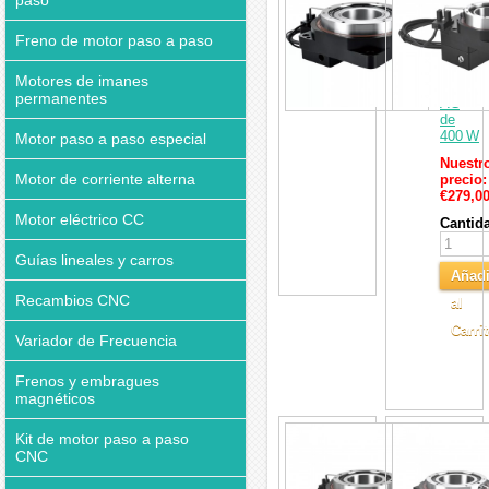
paso
Hueca
con
Reduct
Freno de motor paso a paso
para
Motor
Motores de imanes
Servo
permanentes
AC
de
400 W
Motor paso a paso especial
Nuestr
Motor de corriente alterna
precio:
€279,0
Motor eléctrico CC
Cantid
Guías lineales y carros
Añadi
Recambios CNC
al
Carri
Variador de Frecuencia
Frenos y embragues
magnéticos
Caja
Kit de motor paso a paso
Reduct
CNC
para
Platafo