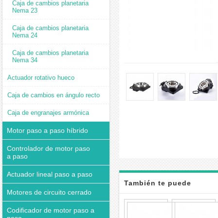
Caja de cambios planetaria
Nema 23
Caja de cambios planetaria
Nema 24
Caja de cambios planetaria
Nema 34
Actuador rotativo hueco
Caja de cambios en ángulo recto
Caja de engranajes armónica
Motor paso a paso híbrido
Controlador de motor paso
a paso
Actuador lineal paso a paso
También te puede
Motores de circuito cerrado
interesar
Platafo
Codificador de motor paso a
Giratori