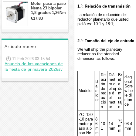
Motor paso a paso
1.º: Relación de transmisión
Nema 23 bipolar
1,8 grados 1,26Nm
La relación de reducción del
2,8A 2,5V
€17,83
reductor planetario que usted
57x57x56mm 4
pidió es: 10:1 y 18:1;
cables
2.º: Tamaño del eje de entrada
Articulo nuevo
We will ship the planetary
reducer as the standard
dimension as follows:
11 Feb 2026 03:15:54
Anuncio de las vacaciones de
la fiesta de primavera 2026sv
Rel
Diá
Br
diag
aci
met
id
B
onal
ón
ro d
a
a
Scre
de
el ej
de
Modelo
st
w ho
red
e d
m
id
le di
uc
el
on
or
stan
ció
mot
taj
ce
n
or
e
ZCT130
-10 para
8
73
motor p
6
10:
14
98.4
m
aso a p
m
1
mm
mm
m
aso Ne
m