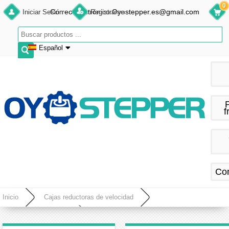
0
Correo electrónico:Oyostepper.es@gmail.com
Iniciar Sesión
Registrarse
Español
English
Deutsch
Français
f
Español
Co
Inicio
Cajas reductoras de velocidad
Actuador rotativo hueco
Reductor para Plataforma Giratoria Hueca con