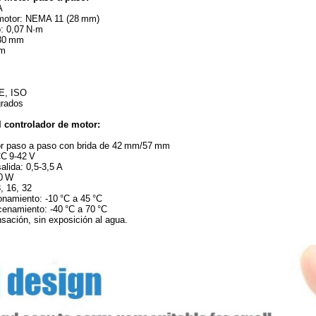
A
 motor: NEMA 11 (28 mm)
: 0,07 N·m
 30 mm
mm
CE, ISO
grados
l controlador de motor:
or paso a paso con brida de 42 mm/57 mm
CC 9‑42 V
alida: 0,5‑3,5 A
0 W
8, 16, 32
onamiento: ‑10 °C a 45 °C
enamiento: ‑40 °C a 70 °C
ación, sin exposición al agua.