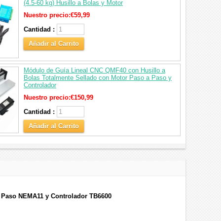
(4.5‑60 kg) Husillo a Bolas y Motor
Nuestro precio:
€59,99
Cantidad :
Añadir al Carrito
Módulo de Guía Lineal CNC QMF40 con Husillo a
Bolas Totalmente Sellado con Motor Paso a Paso y
Controlador
Nuestro precio:
€150,99
Cantidad :
Añadir al Carrito
 a Paso NEMA11 y Controlador TB6600