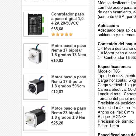
Módulo deslizante li
carril de acero para 
de desplazamiento, a
Controlador paso
(corriente 0,6 A, par 
a paso digital 1,0-
4,2A 20-50VCC
Aplicación:
para motor paso a
€35,68
Adecuado para aplica
paso Nema 17, 23,
soldadura y sistemas 
24
Contenido del paque
Motor paso a paso
1 × Mesa deslizante c
Nema 17 bipolar
1 × Motor paso a pa
1,8 grados 13 Ncm
1 × Controlador TB66
1A 3,5 V
€10,03
42x42x20mm 4
Especificaciones:
cables
Modelo: T06
Tipo de deslizamiento
Motor paso a paso
Carga horizontal: 5 k
Nema 17 Bipolar
Carga vertical: 1 kg 
1,8 grados 59Ncm
Carrera efectiva: 50
2A 42x48mm 4
€12,83
Longitud total: Carre
cables compatible
Tamaño del panel mó
con impresora
Precisión de posicio
3D/CNC
Velocidad máxima: 8
Motor paso a paso
Ancho del riel: 6 mm
Nema 23 bipolar
Bloque: MGN8H
1,8 grados 1,9 Nm
Precisión del tornillo:
2,8 A 3,2 V
€25,28
Paso: 1 mm
57x57x76mm 4
cables
Especificaciones de