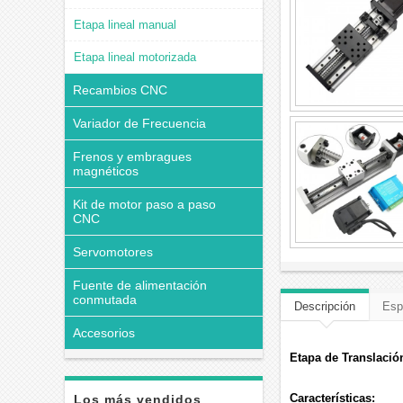
Etapa lineal manual
Etapa lineal motorizada
Recambios CNC
Variador de Frecuencia
Frenos y embragues
magnéticos
Kit de motor paso a paso
CNC
Servomotores
Fuente de alimentación
conmutada
Descripción
Esp
Accesorios
Etapa de Translació
Características:
Los más vendidos