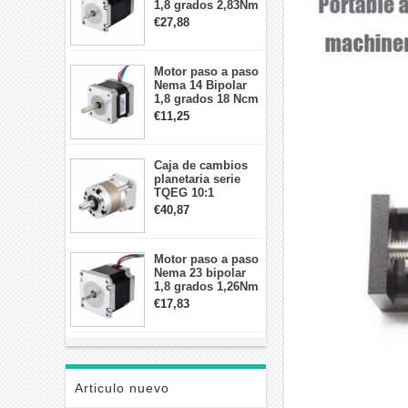
1,8 grados 2,83Nm
4A 2,26 V
€27,88
57x57x84mm 8
cables
Motor paso a paso
Nema 14 Bipolar
1,8 grados 18 Ncm
0,8 A 5,74 V 35 x
€11,25
35 x 34 mm 4
cables
Caja de cambios
planetaria serie
TQEG 10:1
contragolpe 15
€40,87
arcmin para motor
paso a paso Nema
17
Motor paso a paso
Nema 23 bipolar
1,8 grados 1,26Nm
2,8A 2,5V
€17,83
57x57x56mm 4
cables
Articulo nuevo