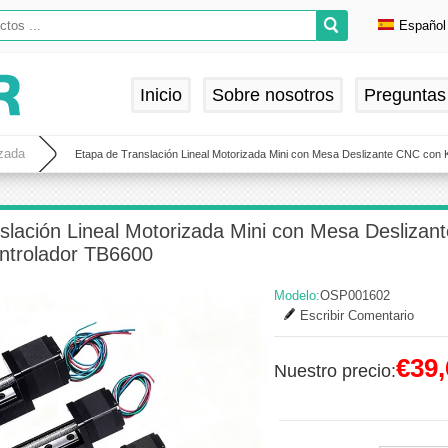
Español
Englis
Deuts
Inicio
Sobre nosotros
Preguntas
França
Españ
izada
Etapa de Translación Lineal Motorizada Mini con Mesa Deslizante CNC con
slación Lineal Motorizada Mini con Mesa Deslizan
trolador TB6600
Modelo:
OSP001602
Escribir Comentario
€39,
Nuestro precio: