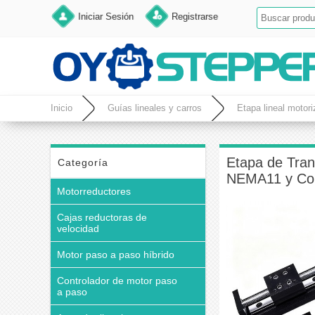
Iniciar Sesión
Registrarse
Inicio
Guías lineales y carros
Etapa lineal motor
Etapa de Tran
Categoría
NEMA11 y Con
Motorreductores
Cajas reductoras de
velocidad
Motor paso a paso híbrido
Controlador de motor paso
a paso