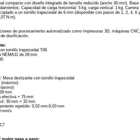
neal compacto con diseño integrado de tamaño reducido (ancho 30 mm). Base d
rodamientos. Capacidad de carga horizontal: 5 kg; carga vertical: 1 kg. Carre
coplado a un tornillo trapezoidal de 6 mm (disponible con pasos de 1, 2, 4,
0,07 N·m).
ciones de procesamiento automatizado como impresoras 3D, máquinas CNC, co
de dosificación.
te:
on tornillo trapezoidal T06
so NEMA11 de 28 mm
00
: Mesa deslizante con tornillo trapezoidal
g (máximo)
(máximo)
‑300 mm
ra efectiva + 75 mm
vil: 30 mm × 32 mm
namiento repetido: 0,02 mm‑0,03 mm
0 mm/s
 C7
l motor paso a paso: