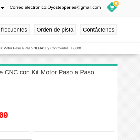
0
Correo electrónico:Oyostepper.es@gmail.com
h
ch
 frecuentes
Orden de pista
Contáctenos
is
ol
 Kit Motor Paso a Paso NEMA11 y Controlador TB6600
te CNC con Kit Motor Paso a Paso
69