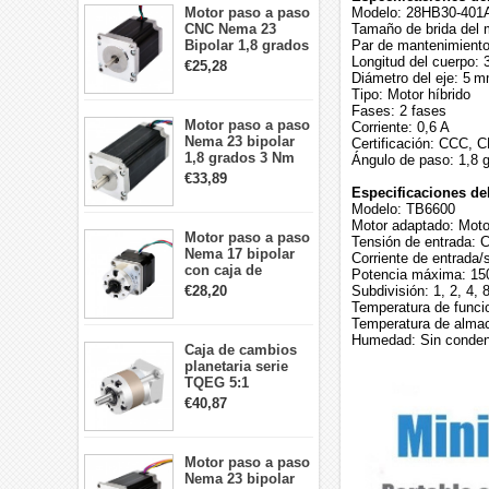
Motor paso a paso
Modelo: 28HB30‑401
CNC Nema 23
Tamaño de brida del
Bipolar 1,8 grados
Par de mantenimiento
1,9 Nm 3A 3,36 V
Longitud del cuerpo:
€25,28
57x57x76mm 4
Diámetro del eje: 5 
cables
Tipo: Motor híbrido
Fases: 2 fases
Motor paso a paso
Corriente: 0,6 A
Nema 23 bipolar
Certificación: CCC, 
1,8 grados 3 Nm
Ángulo de paso: 1,8 
4,2A 57x57x114mm
€33,89
motor paso a paso
Especificaciones de
CNC de 4 cables
Modelo: TB6600
Motor adaptado: Mot
Motor paso a paso
Tensión de entrada: 
Nema 17 bipolar
Corriente de entrada/s
con caja de
Potencia máxima: 15
cambios planetaria
€28,20
Subdivisión: 1, 2, 4, 
5:1 longitud 33mm
Temperatura de funci
26Ncm 12V para
Temperatura de almac
impresora 3D
Humedad: Sin condens
Caja de cambios
Robot CNC DIY
planetaria serie
TQEG 5:1
contragolpe 15
€40,87
arcmin para motor
paso a paso Nema
17
Motor paso a paso
Nema 23 bipolar