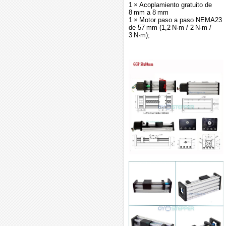
1 × Acoplamiento gratuito de
8 mm a 8 mm
1 × Motor paso a paso NEMA23
de 57 mm (1,2 N·m / 2 N·m /
3 N·m);