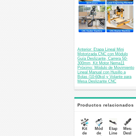
Anterior: Etapa Lineal Mini
Motorizada CNC con Módulo
Guía Deslizante, Carrera 50-
300mm, Kit Motor Nema11
Próximo: Módulo de Movimiento
Lineal Manual con Husillo a
Bolas (10-60kg) y Volante para
Mesa Deslizante CNC
Productos relacionados
Kit
Módulo
Etapa
Mesa
de
de
Lineal
Desliz