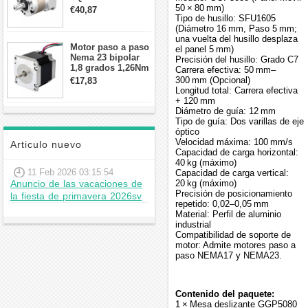
contragolpe 15
50 × 80 mm)
€40,87
arcmin para motor
Tipo de husillo: SFU1605
paso a paso Nema
(Diámetro 16 mm, Paso 5 mm;
17
una vuelta del husillo desplaza
Motor paso a paso
el panel 5 mm)
Nema 23 bipolar
Precisión del husillo: Grado C7
1,8 grados 1,26Nm
Carrera efectiva: 50 mm–
2,8A 2,5V
300 mm (Opcional)
€17,83
57x57x56mm 4
Longitud total: Carrera efectiva
cables
+ 120 mm
Diámetro de guía: 12 mm
Tipo de guía: Dos varillas de eje
óptico
Velocidad máxima: 100 mm/s
Articulo nuevo
Capacidad de carga horizontal:
40 kg (máximo)
11 Feb 2026 03:15:54
Capacidad de carga vertical:
Anuncio de las vacaciones de
20 kg (máximo)
Precisión de posicionamiento
la fiesta de primavera 2026sv
repetido: 0,02–0,05 mm
Material: Perfil de aluminio
industrial
Compatibilidad de soporte de
motor: Admite motores paso a
paso NEMA17 y NEMA23.
Contenido del paquete:
1 × Mesa deslizante GGP5080