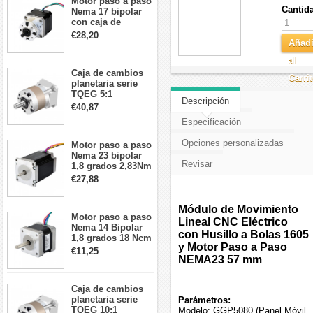
Motor paso a paso
Cantid
Nema 17 bipolar
con caja de
cambios planetaria
€28,20
5:1 longitud 33mm
Añadi
26Ncm 12V para
al
impresora 3D
Caja de cambios
Robot CNC DIY
Carri
planetaria serie
TQEG 5:1
Descripción
contragolpe 15
€40,87
arcmin para motor
Especificación
paso a paso Nema
17
Opciones personalizadas
Motor paso a paso
Nema 23 bipolar
Revisar
1,8 grados 2,83Nm
4A 2,26 V
€27,88
57x57x84mm 8
cables
Módulo de Movimiento
Motor paso a paso
Lineal CNC Eléctrico
Nema 14 Bipolar
con Husillo a Bolas 1605
1,8 grados 18 Ncm
y Motor Paso a Paso
0,8 A 5,74 V 35 x
€11,25
35 x 34 mm 4
NEMA23 57 mm
cables
Caja de cambios
planetaria serie
Parámetros:
TQEG 10:1
Modelo: GGP5080 (Panel Móvil