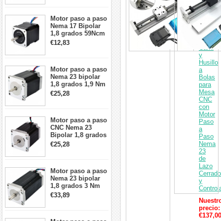
Etapa
cables
Lineal
Motoriz
Motor paso a paso
con
Nema 17 Bipolar
Guía
1,8 grados 59Ncm
de
2A 42x48mm 4
€12,83
Carril
cables compatible
y
con impresora
Husillo
3D/CNC
Motor paso a paso
a
Nema 23 bipolar
Bolas
1,8 grados 1,9 Nm
para
2,8 A 3,2 V
Mesa
€25,28
57x57x76mm 4
CNC
cables
con
Motor
Motor paso a paso
Paso
CNC Nema 23
a
Bipolar 1,8 grados
Paso
1,9 Nm 3A 3,36 V
Nema
€25,28
57x57x76mm 4
23
cables
de
Lazo
Motor paso a paso
Cerrado
Nema 23 bipolar
y
1,8 grados 3 Nm
Control
4,2A 57x57x114mm
€33,89
motor paso a paso
Nuestr
CNC de 4 cables
precio:
€137,0