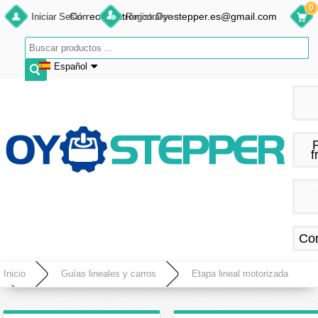
0
Correo electrónico:Oyostepper.es@gmail.com
Iniciar Sesión
Registrarse
Español
English
Deutsch
Français
f
Español
Co
Inicio
Guías lineales y carros
Etapa lineal motorizada
Módulo de Movimiento Lineal CNC Eléctrico con Husillo a Bolas 1605 y Motor