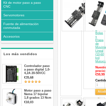
interesar
Mesa
Kit de motor paso a paso
Desliza
CNC
CNC
de
Servomotores
Doble
Guía
con
Fuente de alimentación
Husillo
conmutada
a
Bolas
Accesorios
y
Etapa
de
Movimi
Lineal
Los más vendidos
(10‑60
kg)
Motoriz
Controlador paso
Nuestr
a paso digital 1,0-
precio:
4,2A 20-50VCC
€59,99
para motor paso a
€35,68
paso Nema 17, 23,
Cantid
24
Motor paso a paso
Añadi
Nema 17 bipolar
1,8 grados 13 Ncm
al
Kit
1A 3,5 V
€10,03
Carri
de
42x42x20mm 4