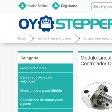
Iniciar Sesión
Registrarse
Inicio
Guías lineales y carros
Etapa lineal motor
Módulo Lineal
Categoría
Controlador 
Motorreductores
Cajas reductoras de
velocidad
Motor paso a paso híbrido
Controlador de motor paso
a paso