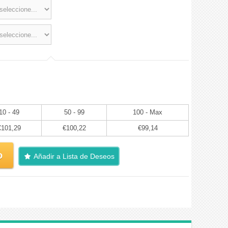
10 - 49
50 - 99
100 - Max
€101,29
€100,22
€99,14
o
Añadir a Lista de Deseos