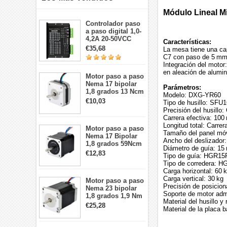
Módulo Lineal Mi
Controlador paso
a paso digital 1,0-
4,2A 20-50VCC
Características:
para motor paso a
€35,68
La mesa tiene una cap
paso Nema 17, 23,
C7 con paso de 5 mm.
24
Integración del motor
en aleación de alumin
Motor paso a paso
Nema 17 bipolar
Parámetros:
1,8 grados 13 Ncm
Modelo: DXG‑YR60
1A 3,5 V
€10,03
Tipo de husillo: SFU
42x42x20mm 4
Precisión del husillo
cables
Carrera efectiva: 10
Longitud total: Carre
Motor paso a paso
Tamaño del panel mó
Nema 17 Bipolar
Ancho del deslizador
1,8 grados 59Ncm
Diámetro de guía: 1
2A 42x48mm 4
€12,83
Tipo de guía: HGR15
cables compatible
Tipo de corredera: 
con impresora
Carga horizontal: 60 
3D/CNC
Carga vertical: 30 kg
Motor paso a paso
Precisión de posicio
Nema 23 bipolar
Soporte de motor adm
1,8 grados 1,9 Nm
Material del husillo y
2,8 A 3,2 V
€25,28
Material de la placa 
57x57x76mm 4
cables