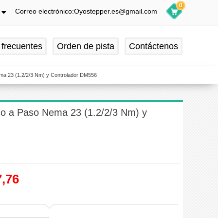
0
Correo electrónico:Oyostepper.es@gmail.com
h
ch
 frecuentes
Orden de pista
Contáctenos
is
ol
ema 23 (1.2/2/3 Nm) y Controlador DM556
aso a Paso Nema 23 (1.2/2/3 Nm) y
,76