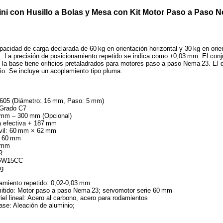
ni con Husillo a Bolas y Mesa con Kit Motor Paso a Paso 
acidad de carga declarada de 60 kg en orientación horizontal y 30 kg en orie
 La precisión de posicionamiento repetido se indica como ±0,03 mm. El co
: la base tiene orificios pretaladrados para motores paso a paso Nema 23. El
io. Se incluye un acoplamiento tipo pluma.
1605 (Diámetro: 16 mm, Paso: 5 mm)
: Grado C7
0 mm – 300 mm (Opcional)
ra efectiva + 187 mm
vil: 60 mm × 62 mm
: 60 mm
5 mm
R
HGW15CC
kg
namiento repetido: 0,02‑0,03 mm
itido: Motor paso a paso Nema 23; servomotor serie 60 mm
 riel lineal: Acero al carbono, acero para rodamientos
base: Aleación de aluminio;