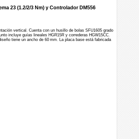
Nema 23 (1.2/2/3 Nm) y Controlador DM556
ntación vertical. Cuenta con un husillo de bolas SFU1605 grado
njunto incluye guías lineales HGR15R y correderas HGW15CC.
 diseño tiene un ancho de 60 mm. La placa base está fabricada