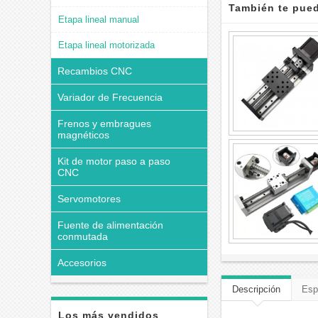
También te pued
Etapa lineal manual
Etapa lineal motorizada
Recambios CNC
Variador de Frecuencia
Frenos y embragues
magnéticos
Kit de motor paso a paso
CNC
Servomotores
Fuente de alimentación
conmutada
Accesorios
Descripción
Esp
Los más vendidos