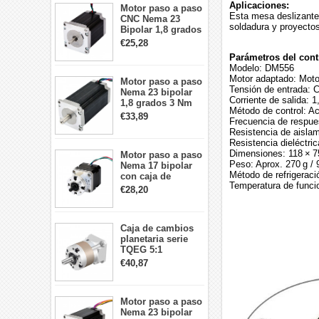
Aplicaciones:
Motor paso a paso
Esta mesa deslizante
CNC Nema 23
soldadura y proyectos
Bipolar 1,8 grados
1,9 Nm 3A 3,36 V
€25,28
57x57x76mm 4
Parámetros del con
cables
Modelo: DM556
Motor adaptado: Mot
Motor paso a paso
Tensión de entrada: 
Nema 23 bipolar
Corriente de salida: 1
1,8 grados 3 Nm
Método de control: A
4,2A 57x57x114mm
€33,89
Frecuencia de respue
motor paso a paso
Resistencia de aisla
CNC de 4 cables
Resistencia dieléctri
Dimensiones: 118 × 75
Motor paso a paso
Peso: Aprox. 270 g / 
Nema 17 bipolar
Método de refrigeració
con caja de
Temperatura de funcio
cambios planetaria
€28,20
5:1 longitud 33mm
26Ncm 12V para
impresora 3D
Caja de cambios
Robot CNC DIY
planetaria serie
TQEG 5:1
contragolpe 15
€40,87
arcmin para motor
paso a paso Nema
17
Motor paso a paso
Nema 23 bipolar