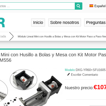
Español
Englis
Deuts
Inicio
Sobre nosotros
Preguntas
França
Españ
izada
Módulo Lineal Mini con Husillo a Bolas y Mesa con Kit Motor Paso a Paso N
 Mini con Husillo a Bolas y Mesa con Kit Motor P
DM556
Modelo:
DXG-YR60+SFU1605
Escribir Comentario
€107
Nuestro precio: