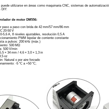
 puede utilizarse en áreas como maquinaria CNC, sistemas de automatización
 DIY.
trolador de motor DM556:
or paso a paso con brida de 42 mm/57 mm/86 mm
CC 20‑50 V
,0‑5,6 A, 8 niveles ajustables, resolución 0,5 A
ccionamiento PWM bipolar de corriente constante
sta a pulsos: 200 kHz (máx.)
miento: 500 MΩ
ca: 500 V/min
,5 × 34 mm / 4,6 × 3,0 × 1,3 in
9,5 oz
n: Natural o por aire forzado
namiento: ‑5 °C a +50 °C;