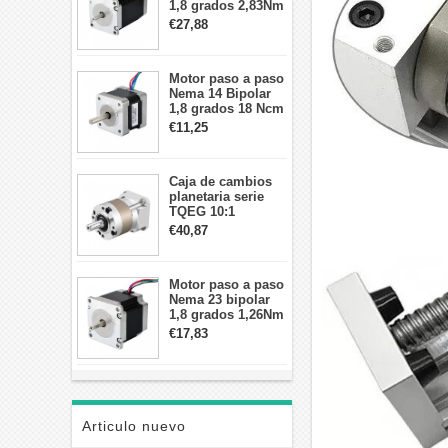
1,8 grados 2,83Nm
4A 2,26 V
€27,88
57x57x84mm 8
cables
Motor paso a paso
Nema 14 Bipolar
1,8 grados 18 Ncm
0,8 A 5,74 V 35 x
€11,25
35 x 34 mm 4
cables
Caja de cambios
planetaria serie
TQEG 10:1
contragolpe 15
€40,87
arcmin para motor
paso a paso Nema
17
Motor paso a paso
Nema 23 bipolar
1,8 grados 1,26Nm
2,8A 2,5V
€17,83
57x57x56mm 4
cables
Articulo nuevo