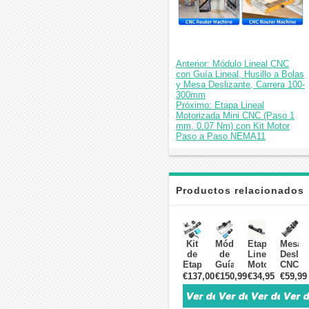
Anterior: Módulo Lineal CNC
con Guía Lineal, Husillo a Bolas
y Mesa Deslizante, Carrera 100-
300mm
Próximo: Etapa Lineal
Motorizada Mini CNC (Paso 1
mm, 0.07 Nm) con Kit Motor
Paso a Paso NEMA11
Productos relacionados
Kit
Módulo
Etapa
Mesa
de
de
Lineal
Desliz
Etapa
Guía
Motorizada
CNC
Lineal
Lineal
Mini
de
€137,00
€150,99
€34,95
€59,99
Motorizada
CNC
CNC
Doble
con
QMF40
(Paso
Guía
Guía
con
1
con