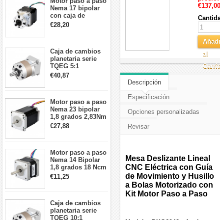
Motor paso a paso
€137,0
Nema 17 bipolar
con caja de
Cantid
cambios planetaria
€28,20
5:1 longitud 33mm
26Ncm 12V para
Añadi
impresora 3D
Caja de cambios
Robot CNC DIY
al
planetaria serie
TQEG 5:1
Carri
contragolpe 15
€40,87
arcmin para motor
Descripción
paso a paso Nema
17
Especificación
Motor paso a paso
Nema 23 bipolar
Opciones personalizadas
1,8 grados 2,83Nm
4A 2,26 V
€27,88
Revisar
57x57x84mm 8
cables
Motor paso a paso
Mesa Deslizante Lineal
Nema 14 Bipolar
CNC Eléctrica con Guía
1,8 grados 18 Ncm
0,8 A 5,74 V 35 x
de Movimiento y Husillo
€11,25
35 x 34 mm 4
a Bolas Motorizado con
cables
Kit Motor Paso a Paso
Caja de cambios
planetaria serie
TQEG 10:1