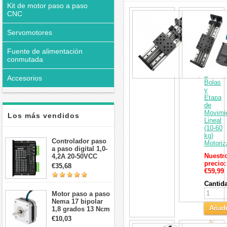
Kit de motor paso a paso
interesar
CNC
Mesa
Desliza
CNC
Servomotores
de
Doble
Fuente de alimentación
Guía
conmutada
con
Husillo
a
Accesorios
Bolas
y
Etapa
de
Movimi
Los más vendidos
Lineal
(10‑60
kg)
Controlador paso
Motoriz
a paso digital 1,0-
Nuestr
4,2A 20-50VCC
precio:
para motor paso a
€35,68
€59,99
paso Nema 17, 23,
24
Cantid
Motor paso a paso
Nema 17 bipolar
Añadi
1,8 grados 13 Ncm
1A 3,5 V
€10,03
al
42x42x20mm 4
Kit