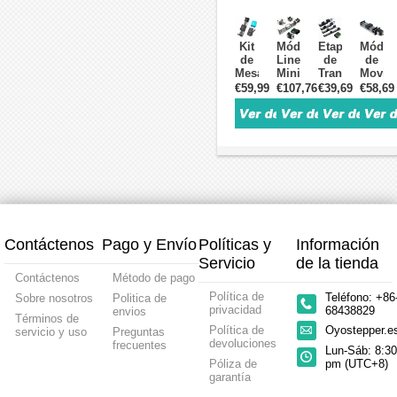
de
Husillo
mm,
Husill
Carril
a
0.07
a
y
Bolas
Nm)
Bolas
Kit
Módulo
Etapa
Módul
Husillo
Totalmente
con
y
de
Lineal
de
de
a
Sellado
Kit
Etapa
Mesa
Mini
Translación
Movim
Bolas
con
Motor
de
Deslizante
con
Lineal
Lineal
€59,99
€107,76
€39,69
€58,69
para
Motor
Paso
Movim
CNC
Husillo
Motorizada
CNC
Mesa
Paso
a
Lineal
Lineal
a
Mini
Eléctr
CNC
a
Paso
(10‑60
con
Bolas
con
con
con
Paso
NEMA11
kg)
Doble
y
Mesa
Husill
Motor
y
Motori
Guía
Mesa
Deslizante
a
Paso
Controlador
(4.5‑60
con
CNC
Bolas
a
kg)
Kit
con
1605
Paso
Husillo
Motor
Kit
y
Nema
a
Paso
Motor
Motor
23
Bolas
a
Paso
Paso
de
y
Paso
a
a
Lazo
Contáctenos
Pago y Envío
Políticas y
Información
Motor
Nema
Paso
Paso
Cerrado
23
NEMA11
NEMA
Servicio
de la tienda
y
(1.2/2/3
y
57
Controlador
Contáctenos
Método de pago
Nm)
Controlador
mm
Política de
Teléfono: +86
Sobre nosotros
Politica de
y
TB6600
privacidad
68438829
envios
Controlador
Términos de
DM556
Política de
Oyostepper.
servicio y uso
Preguntas
devoluciones
frecuentes
Lun-Sáb: 8:30
Póliza de
pm (UTC+8)
garantía