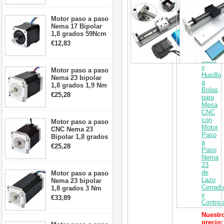
cables
Carri
de
Etapa
Motor paso a paso
Lineal
Nema 17 Bipolar
Motoriz
1,8 grados 59Ncm
con
2A 42x48mm 4
€12,83
Guía
cables compatible
de
con impresora
Carril
3D/CNC
y
Motor paso a paso
Husillo
Nema 23 bipolar
a
1,8 grados 1,9 Nm
Bolas
2,8 A 3,2 V
€25,28
para
57x57x76mm 4
Mesa
cables
CNC
con
Motor paso a paso
Motor
CNC Nema 23
Paso
Bipolar 1,8 grados
a
1,9 Nm 3A 3,36 V
€25,28
Paso
57x57x76mm 4
Nema
cables
23
de
Motor paso a paso
Lazo
Nema 23 bipolar
Cerrado
1,8 grados 3 Nm
y
4,2A 57x57x114mm
€33,89
Control
motor paso a paso
CNC de 4 cables
Nuestr
precio: