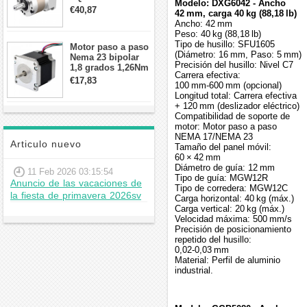
Modelo: DXG6042 - Ancho
contragolpe 15
€40,87
42 mm, carga 40 kg (88,18 lb)
arcmin para motor
Ancho: 42 mm
paso a paso Nema
Peso: 40 kg (88,18 lb)
17
Tipo de husillo: SFU1605
Motor paso a paso
(Diámetro: 16 mm, Paso: 5 mm)
Nema 23 bipolar
Precisión del husillo: Nivel C7
1,8 grados 1,26Nm
Carrera efectiva:
2,8A 2,5V
€17,83
100 mm‑600 mm (opcional)
57x57x56mm 4
Longitud total: Carrera efectiva
cables
+ 120 mm (deslizador eléctrico)
Compatibilidad de soporte de
motor: Motor paso a paso
NEMA 17/NEMA 23
Articulo nuevo
Tamaño del panel móvil:
60 × 42 mm
Diámetro de guía: 12 mm
11 Feb 2026 03:15:54
Tipo de guía: MGW12R
Anuncio de las vacaciones de
Tipo de corredera: MGW12C
la fiesta de primavera 2026sv
Carga horizontal: 40 kg (máx.)
Carga vertical: 20 kg (máx.)
Velocidad máxima: 500 mm/s
Precisión de posicionamiento
repetido del husillo:
0,02‑0,03 mm
Material: Perfil de aluminio
industrial.