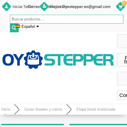
0
Correo electrónico:Oyostepper.es@gmail.com
Iniciar Sesión
Registrarse
Español
English
Deutsch
Français
f
Español
Co
Inicio
Guías lineales y carros
Etapa lineal motorizada
Mesa Deslizante Lineal CNC Eléctrica con Guía de Movimiento y Husillo a Bolas