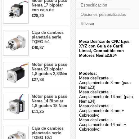
Motor paso a paso
Nema 17 bipolar
Especificación
con caja de
cambios planetaria
Opciones personalizadas
€28,20
5:1 longitud 33mm
26Ncm 12V para
Revisar
impresora 3D
Caja de cambios
Robot CNC DIY
planetaria serie
Mesa Deslizante CNC Ejes
TQEG 5:1
XYZ con Guía de Carril
contragolpe 15
€40,87
Lineal, Compatible con
arcmin para motor
Motores Nema23/34
paso a paso Nema
17
Motor paso a paso
Nema 23 bipolar
Modelos:
1,8 grados 2,83Nm
Mesa deslizante +
4A 2,26 V
€27,88
Acoplamiento de 8 mm (para
57x57x84mm 8
Nema23)
cables
Mesa deslizante +
Motor paso a paso
Acoplamiento de 14 mm (para
Nema 14 Bipolar
Nema34)
1,8 grados 18 Ncm
Mesa deslizante +
0,8 A 5,74 V 35 x
Acoplamiento de 8 mm +
€11,25
35 x 34 mm 4
Cubrepolvo
cables
Mesa deslizante +
Acoplamiento de 14 mm +
Caja de cambios
Cubrepolvo
;
planetaria serie
TQEG 10:1