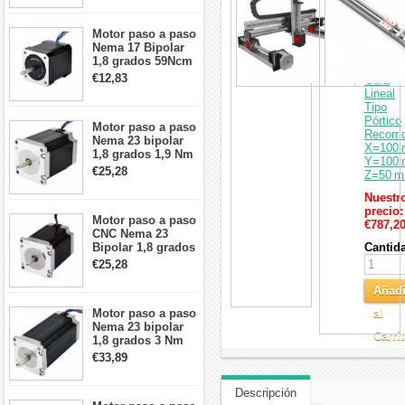
cables
CNC
Módulo
Motor paso a paso
Lineal
Nema 17 Bipolar
XYZ
1,8 grados 59Ncm
con
2A 42x48mm 4
€12,83
Guía
cables compatible
Lineal
con impresora
Tipo
3D/CNC
Pórtico
Motor paso a paso
Recorri
Nema 23 bipolar
X=100 
1,8 grados 1,9 Nm
Y=100 
2,8 A 3,2 V
€25,28
Z=50 
57x57x76mm 4
cables
Nuestr
precio:
Motor paso a paso
€787,2
CNC Nema 23
Bipolar 1,8 grados
Cantid
1,9 Nm 3A 3,36 V
€25,28
57x57x76mm 4
cables
Añadi
Motor paso a paso
al
Nema 23 bipolar
Carri
1,8 grados 3 Nm
4,2A 57x57x114mm
€33,89
motor paso a paso
CNC de 4 cables
Descripción