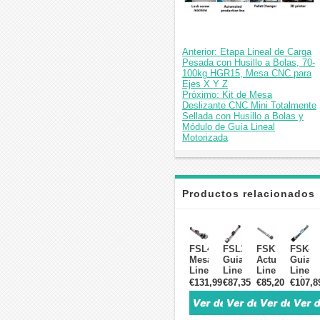
Anterior: Etapa Lineal de Carga
Pesada con Husillo a Bolas, 70-
100kg HGR15, Mesa CNC para
Ejes X Y Z
Próximo: Kit de Mesa
Deslizante CNC Mini Totalmente
Sellada con Husillo a Bolas y
Módulo de Guía Lineal
Motorizada
Productos relacionados
FSL40
FSL30
FSK30J
FSK40
Mesa
Guias
Actuador
Guias
Lineal
Lineales
Lineal
Lineal
con
CNC
Mini
Módul
€131,99
€87,35
€85,20
€107,8
Husillo
Tornillo
con
Lineal
de
de
Guía
con
Bolas
Bola
Lineal
Guía