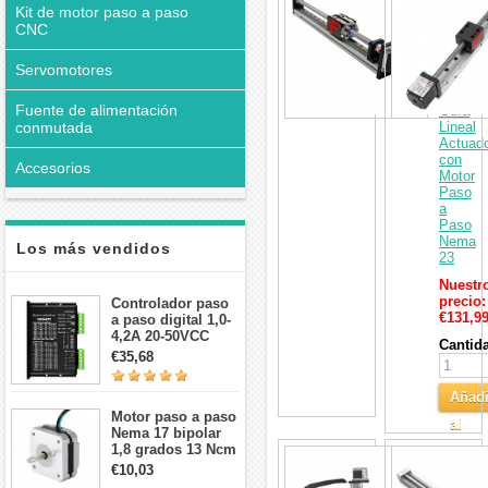
Kit de motor paso a paso
Lineal
CNC
con
Husillo
de
Servomotores
Bolas
y
Fuente de alimentación
Guía
conmutada
Lineal
Actuad
con
Accesorios
Motor
Paso
a
Paso
Nema
Los más vendidos
23
Nuestr
precio:
Controlador paso
€131,9
a paso digital 1,0-
4,2A 20-50VCC
Cantid
para motor paso a
€35,68
paso Nema 17, 23,
24
Añadi
Motor paso a paso
al
Nema 17 bipolar
1,8 grados 13 Ncm
Carri
FSK40
1A 3,5 V
€10,03
Guias
42x42x20mm 4
Lineale