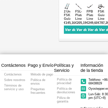
y
Riel
y
y
Guía
Deslizante
Husillo
Husill
Lineal
Lineal
Tipo
de
2 Unid
FSL40
FPB50
FSK40
Actuador
50-
Escalera
Bolas
FSK30J
Plataforma
Plataforma
Guias
con
300mm
Con
para
Guías
Lineal
Lineal
Lineal
Motor
con
Motor
CNC
lineales
CNC
con
CNC
€145,16
€205,19
€249,60
€787,2
Paso
Motor
Paso
con
Actuador
con
Guía
Módul
a
Paso
a
Motor
Mini
Guía
de
Lineal
Paso
a
Paso
Nema
Lineal
y
Movimiento
XYZ
Nema
Paso
Nema
23
con
Husillo
y
con
23
Nema
14
Guía
de
Correa
Guía
14
y
Bolas
Actuador
Lineal
Husillo
Con
con
Tipo
de
Motor
Motor
Pórtic
Bolas
Paso
Paso
Recorr
Motor
a
a
X=100
Paso
Paso
Paso
Y=100
Contáctenos
Pago y Envío
Políticas y
Información
a
Nema
Nema
Z=50 
Paso
23
23
Servicio
de la tienda
Nema
Contáctenos
Método de pago
11
Política de
Teléfono: +86
Sobre nosotros
Politica de
privacidad
68438829
envios
Términos de
Política de
Oyostepper.
servicio y uso
Preguntas
devoluciones
frecuentes
Lun-Sáb: 8:30
Póliza de
pm (UTC+8)
garantía