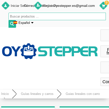
0
Correo electrónico:Oyostepper.es@gmail.com
Iniciar Sesión
Registrarse
Español
English
Deutsch
Français
f
Español
Co
Inicio
Guías lineales y carros
Guias lineales con carro
Mesa Deslizante CNC Ejes XYZ con Guía de Carril Lineal, Compatible con