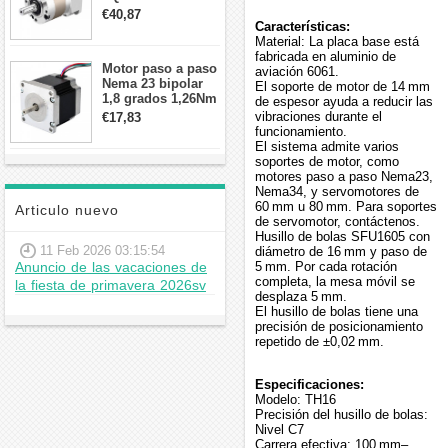
contragolpe 15
€40,87
arcmin para motor
Características:
paso a paso Nema
Material: La placa base está
17
fabricada en aluminio de
Motor paso a paso
aviación 6061.
Nema 23 bipolar
El soporte de motor de 14 mm
1,8 grados 1,26Nm
de espesor ayuda a reducir las
2,8A 2,5V
vibraciones durante el
€17,83
57x57x56mm 4
funcionamiento.
cables
El sistema admite varios
soportes de motor, como
motores paso a paso Nema23,
Nema34, y servomotores de
60 mm u 80 mm. Para soportes
Articulo nuevo
de servomotor, contáctenos.
Husillo de bolas SFU1605 con
11 Feb 2026 03:15:54
diámetro de 16 mm y paso de
Anuncio de las vacaciones de
5 mm. Por cada rotación
completa, la mesa móvil se
la fiesta de primavera 2026sv
desplaza 5 mm.
El husillo de bolas tiene una
precisión de posicionamiento
repetido de ±0,02 mm.
Especificaciones:
Modelo: TH16
Precisión del husillo de bolas:
Nivel C7
Carrera efectiva: 100 mm–