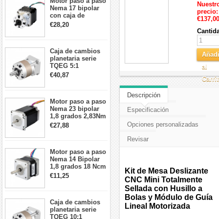
Motor paso a paso
Nuestr
Nema 17 bipolar
precio:
con caja de
€137,0
cambios planetaria
€28,20
5:1 longitud 33mm
Cantid
26Ncm 12V para
impresora 3D
Caja de cambios
Robot CNC DIY
Añadi
planetaria serie
TQEG 5:1
al
contragolpe 15
€40,87
Carri
arcmin para motor
paso a paso Nema
17
Descripción
Motor paso a paso
Nema 23 bipolar
Especificación
1,8 grados 2,83Nm
4A 2,26 V
Opciones personalizadas
€27,88
57x57x84mm 8
cables
Revisar
Motor paso a paso
Nema 14 Bipolar
1,8 grados 18 Ncm
Kit de Mesa Deslizante
0,8 A 5,74 V 35 x
€11,25
CNC Mini Totalmente
35 x 34 mm 4
Sellada con Husillo a
cables
Bolas y Módulo de Guía
Caja de cambios
Lineal Motorizada
planetaria serie
TQEG 10:1