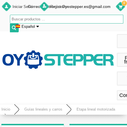
0
Correo electrónico:Oyostepper.es@gmail.com
Iniciar Sesión
Registrarse
Español
English
Deutsch
Français
f
Español
Co
Inicio
Guías lineales y carros
Etapa lineal motorizada
Kit de Mesa Deslizante CNC Mini Totalmente Sellada con Husillo a Bolas y