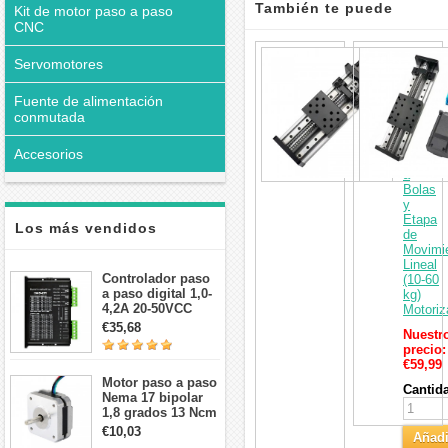
También te puede
Kit de motor paso a paso
CNC
interesar
Mesa
Servomotores
Desliza
CNC
de
Fuente de alimentación
Doble
conmutada
Guía
con
Accesorios
Husillo
a
Bolas
y
Etapa
Los más vendidos
de
Movimi
Lineal
Controlador paso
(10‑60
a paso digital 1,0-
kg)
4,2A 20-50VCC
Motoriz
para motor paso a
€35,68
Nuestr
paso Nema 17, 23,
precio:
24
€59,99
Motor paso a paso
Cantid
Nema 17 bipolar
1,8 grados 13 Ncm
1A 3,5 V
€10,03
Añadi
42x42x20mm 4