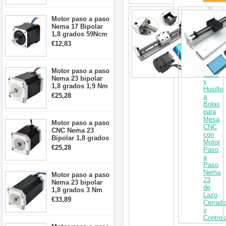
cables
al
Kit
Motor paso a paso
Carri
de
Nema 17 Bipolar
Etapa
1,8 grados 59Ncm
Lineal
2A 42x48mm 4
€12,83
Motoriz
cables compatible
con
con impresora
Guía
3D/CNC
de
Motor paso a paso
Carril
Nema 23 bipolar
y
1,8 grados 1,9 Nm
Husillo
2,8 A 3,2 V
€25,28
a
57x57x76mm 4
Bolas
cables
para
Mesa
Motor paso a paso
CNC
CNC Nema 23
con
Bipolar 1,8 grados
Motor
1,9 Nm 3A 3,36 V
€25,28
Paso
57x57x76mm 4
a
cables
Paso
Nema
Motor paso a paso
23
Nema 23 bipolar
de
1,8 grados 3 Nm
Lazo
4,2A 57x57x114mm
€33,89
Cerrado
motor paso a paso
y
CNC de 4 cables
Control