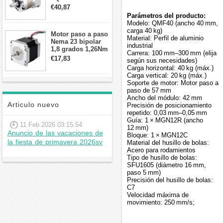
contragolpe 15
€40,87
arcmin para motor
Parámetros del producto:
paso a paso Nema
Modelo: QMF40 (ancho 40 mm,
17
carga 40 kg)
Motor paso a paso
Material: Perfil de aluminio
Nema 23 bipolar
industrial
1,8 grados 1,26Nm
Carrera: 100 mm–300 mm (elija
2,8A 2,5V
€17,83
según sus necesidades)
57x57x56mm 4
Carga horizontal: 40 kg (máx.)
cables
Carga vertical: 20 kg (máx.)
Soporte de motor: Motor paso a
paso de 57 mm
Ancho del módulo: 42 mm
Articulo nuevo
Precisión de posicionamiento
repetido: 0,03 mm–0,05 mm
Guía: 1 × MGN12R (ancho
11 Feb 2026 03:15:54
12 mm)
Anuncio de las vacaciones de
Bloque: 1 × MGN12C
la fiesta de primavera 2026sv
Material del husillo de bolas:
Acero para rodamientos
Tipo de husillo de bolas:
SFU1605 (diámetro 16 mm,
paso 5 mm)
Precisión del husillo de bolas:
C7
Velocidad máxima de
movimiento: 250 mm/s;