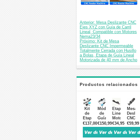
Anterior: Mesa Deslizante CNC
Ejes XYZ con Guía de Carril
Lineal, Compatible con Motores
Nema23/34
Próximo: Kit de Mesa
Deslizante CNC Impermeable
Totalmente Cerrada con Husillo
a Bolas, Etapa de Guía Lineal
Motorizada de 40 mm de Ancho
Productos relacionados
Kit
Módulo
Etapa
Mesa
de
de
Lineal
Desliz
Etapa
Guía
Motorizada
CNC
Lineal
Lineal
Mini
de
€137,00
€150,99
€34,95
€59,99
Motorizada
CNC
CNC
Doble
con
QMF40
(Paso
Guía
Guía
con
1
con