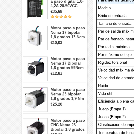
Parámetros técnic
a paso digital 1,0-
4,2A 20-50VCC
Modelo
para motor paso a
€35,68
paso Nema 17, 23,
Brida de entrada
24
Tamaño de entrada
Motor paso a paso
Par de salida máxim
Nema 17 bipolar
1,8 grados 13 Ncm
Par de frenado insta
1A 3,5 V
€10,03
42x42x20mm 4
Par radial máximo
cables
Par máximo del eje
Motor paso a paso
Rigidez torsional
Nema 17 Bipolar
1,8 grados 59Ncm
Velocidad máxima d
2A 42x48mm 4
€12,83
cables compatible
Velocidad de entrad
con impresora
3D/CNC
Ruido
Motor paso a paso
Vida útil
Nema 23 bipolar
1,8 grados 1,9 Nm
Eficiencia a plena c
2,8 A 3,2 V
€25,28
57x57x76mm 4
Juego (Etapa 1)
cables
Juego (Etapa 2)
Motor paso a paso
Clasificación de imp
CNC Nema 23
Bipolar 1,8 grados
Temperatura de func
1,9 Nm 3A 3,36 V