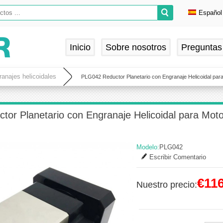
Español
Englis
Deuts
Inicio
Sobre nosotros
Preguntas
França
Españ
ranajes helicoidales
PLG042 Reductor Planetario con Engranaje Helicoidal p
or Planetario con Engranaje Helicoidal para Mo
Modelo:
PLG042
Escribir Comentario
€116
Nuestro precio: