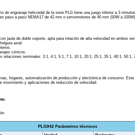
rio de engranaje helicoidal de la serie PLG tiene una juego inferior a 3 minu
res paso a paso NEMA17 de 42 mm o servomotores de 40 mm (50W a 100W)
 con jaula de doble soporte, apta para rotación de alta velocidad en ambos sen
holgura axial.
teros.
anajes cónicos.
s relaciones nominales: 3:1, 4:1, 5:1, 7:1, 10:1, 20:1, 25:1, 35:1, 40:1, 50:1, 
inas, hogares, automatización de producción y electrónica de consumo. Este 
e movimiento y aplicaciones de reducción de velocidad.
te:
ión
PLG042 Parámetros técnicos