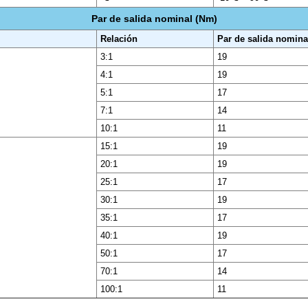
Par de salida nominal (Nm)
Relación
Par de salida nomina
3:1
19
4:1
19
5:1
17
7:1
14
10:1
11
15:1
19
20:1
19
25:1
17
30:1
19
35:1
17
40:1
19
50:1
17
70:1
14
100:1
11