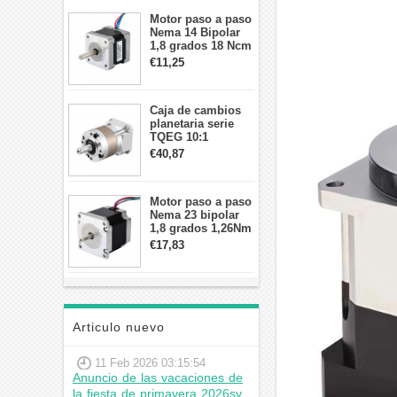
Motor paso a paso
Nema 14 Bipolar
1,8 grados 18 Ncm
0,8 A 5,74 V 35 x
€11,25
35 x 34 mm 4
cables
Caja de cambios
planetaria serie
TQEG 10:1
contragolpe 15
€40,87
arcmin para motor
paso a paso Nema
17
Motor paso a paso
Nema 23 bipolar
1,8 grados 1,26Nm
2,8A 2,5V
€17,83
57x57x56mm 4
cables
Articulo nuevo
11 Feb 2026 03:15:54
Anuncio de las vacaciones de
la fiesta de primavera 2026sv