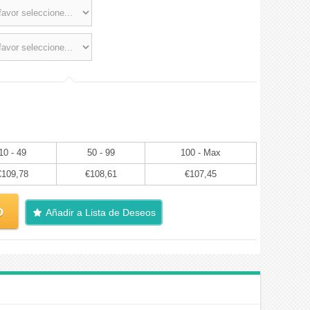
10 - 49
50 - 99
100 - Max
€109,78
€108,61
€107,45
o
Añadir a Lista de Deseos