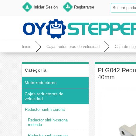
Iniciar Sesión
Registrarse
Inicio
Cajas reductoras de velocidad
Caja de eng
PLG042 Reduct
Categoría
40mm
Motorreductores
Cajas reductoras de
velocidad
Reductor sinfín corona
Reductor sinfín-corona
redondo
Reductor sinfín-corona