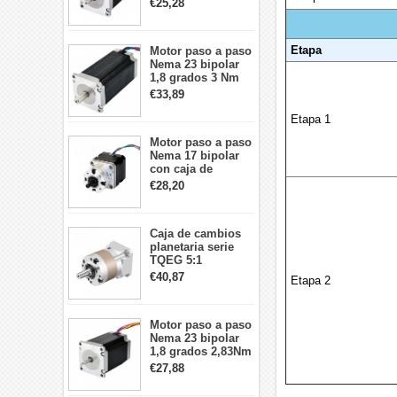
€25,28
57x57x76mm 4
cables
Etapa
Motor paso a paso
Nema 23 bipolar
1,8 grados 3 Nm
4,2A 57x57x114mm
€33,89
motor paso a paso
CNC de 4 cables
Etapa 1
Motor paso a paso
Nema 17 bipolar
con caja de
cambios planetaria
€28,20
5:1 longitud 33mm
26Ncm 12V para
impresora 3D
Caja de cambios
Robot CNC DIY
planetaria serie
TQEG 5:1
contragolpe 15
€40,87
Etapa 2
arcmin para motor
paso a paso Nema
17
Motor paso a paso
Nema 23 bipolar
1,8 grados 2,83Nm
4A 2,26 V
€27,88
57x57x84mm 8
cables