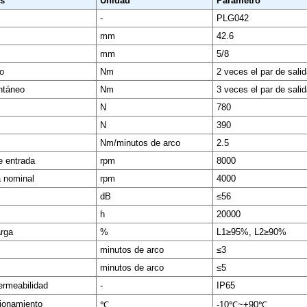
os
Unidad
Parámetro
-
PLG042
mm
42.6
mm
5/8
o
Nm
2 veces el par de sali
ntáneo
Nm
3 veces el par de sali
N
780
N
390
Nm/minutos de arco
2.5
e entrada
rpm
8000
a nominal
rpm
4000
dB
≤56
h
20000
arga
%
L1≥95%, L2≥90%
minutos de arco
≤3
minutos de arco
≤5
ermeabilidad
-
IP65
ionamiento
℃
-10℃~+90℃