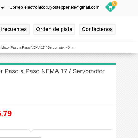
0
Correo electrónico:Oyostepper.es@gmail.com
h
ch
 frecuentes
Orden de pista
Contáctenos
is
ol
ara Motor Paso a Paso NEMA 17 / Servomotor 40mm
tor Paso a Paso NEMA 17 / Servomotor
,79