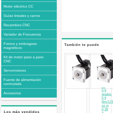
Motor eléctrico CC
Guías lineales y carros
Recambios CNC
Variador de Frecuencia
Frenos y embragues
También te puede
magnéticos
interesar
Motor
Kit de motor paso a paso
paso
CNC
a
paso
Servomotores
de
bucle
cerrado
Fuente de alimentación
Nema
conmutada
23
0,9
Accesorios
grados
0,9
Nm/128
oz.in
0,38
Los más vendidos