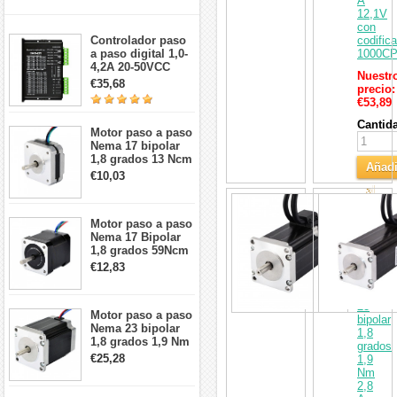
A
12,1V
con
Controlador paso
codific
a paso digital 1,0-
1000C
4,2A 20-50VCC
Nuestr
para motor paso a
€35,68
precio:
paso Nema 17, 23,
€53,89
24
Cantid
Motor paso a paso
Nema 17 bipolar
1,8 grados 13 Ncm
Añadi
1A 3,5 V
€10,03
42x42x20mm 4
al
cables
Motor
Carri
paso
Motor paso a paso
a
Nema 17 Bipolar
paso
1,8 grados 59Ncm
de
2A 42x48mm 4
bucle
€12,83
cables compatible
cerrado
con impresora
Nema
3D/CNC
23
Motor paso a paso
bipolar
Nema 23 bipolar
1,8
1,8 grados 1,9 Nm
grados
2,8 A 3,2 V
€25,28
1,9
57x57x76mm 4
Nm
cables
2,8