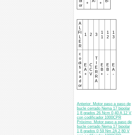
ot
A-
B-
+
+
or
A
L
FI
1
1
1
1
2
3
L
1
2
3
E
R
c
o
T
di
I
E
C
E
E
E
fi
E
A
C
B
B
A
c
R
+
V
+
-
-
a
R
d
A
or
Anterior: Motor paso a paso de
bucle cerrado Nema 17 bipolar
1,8 grados 26 Ncm 0,40 A 12 V
con codificador 1000CPR
Próximo: Motor paso a paso de
bucle cerrado Nema 17 bipolar
1,8 grados 0,59 Nm 2A 2,80 V