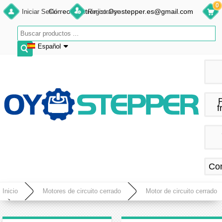
0
Correo electrónico:Oyostepper.es@gmail.com
Iniciar Sesión
Registrarse
Español
English
Deutsch
Français
f
Español
Co
Inicio
Motores de circuito cerrado
Motor de circuito cerrado
Motor paso a paso de circuito cerrado Nema 17 bipolar 1,8 grados 45Ncm 2A