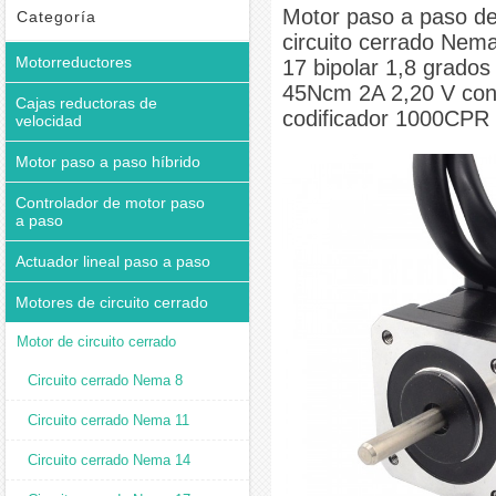
2,20 V con codificador 1000CPR
Motor paso a paso d
Categoría
circuito cerrado Nem
Motorreductores
17 bipolar 1,8 grados
45Ncm 2A 2,20 V co
Cajas reductoras de
codificador 1000CPR
velocidad
Motor paso a paso híbrido
Controlador de motor paso
a paso
Actuador lineal paso a paso
Motores de circuito cerrado
Motor de circuito cerrado
Circuito cerrado Nema 8
Circuito cerrado Nema 11
Circuito cerrado Nema 14