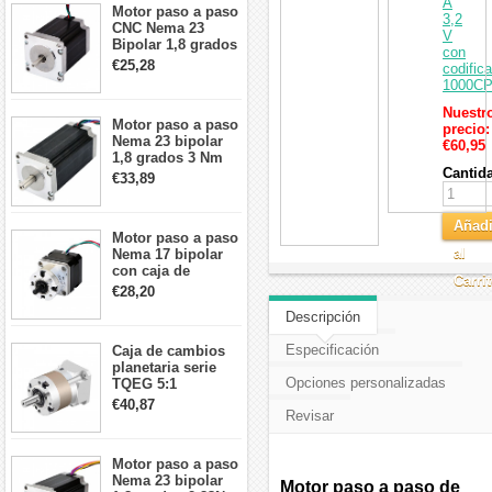
A
Motor paso a paso
3,2
CNC Nema 23
V
Bipolar 1,8 grados
con
1,9 Nm 3A 3,36 V
€25,28
codific
57x57x76mm 4
1000C
cables
Nuestr
Motor paso a paso
precio:
Nema 23 bipolar
€60,95
1,8 grados 3 Nm
Cantid
4,2A 57x57x114mm
€33,89
motor paso a paso
CNC de 4 cables
Añadi
Motor paso a paso
al
Nema 17 bipolar
con caja de
Carri
cambios planetaria
€28,20
5:1 longitud 33mm
Descripción
26Ncm 12V para
impresora 3D
Especificación
Caja de cambios
Robot CNC DIY
planetaria serie
Opciones personalizadas
TQEG 5:1
contragolpe 15
€40,87
Revisar
arcmin para motor
paso a paso Nema
17
Motor paso a paso
Nema 23 bipolar
Motor paso a paso de