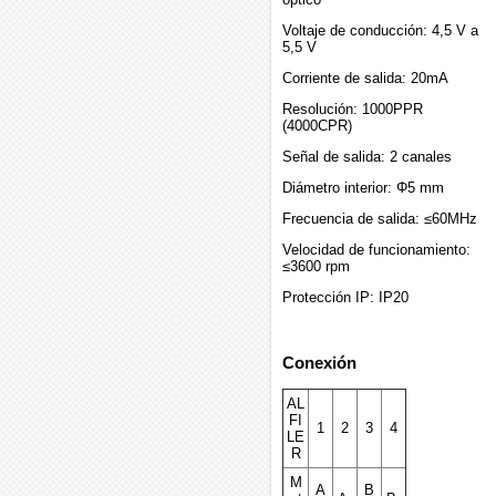
Voltaje de conducción: 4,5 V a
5,5 V
Corriente de salida: 20mA
Resolución: 1000PPR
(4000CPR)
Señal de salida: 2 canales
Diámetro interior: Φ5 mm
Frecuencia de salida: ≤60MHz
Velocidad de funcionamiento:
≤3600 rpm
Protección IP: IP20
Conexión
AL
FI
1
2
3
4
LE
R
M
A
B