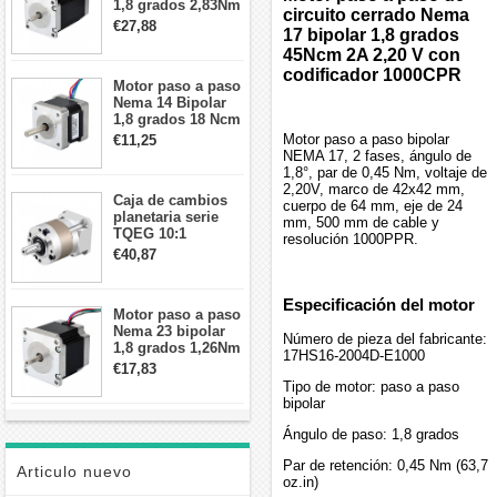
1,8 grados 2,83Nm
circuito cerrado Nema
4A 2,26 V
€27,88
17 bipolar 1,8 grados
57x57x84mm 8
45Ncm 2A 2,20 V con
cables
codificador 1000CPR
Motor paso a paso
Nema 14 Bipolar
1,8 grados 18 Ncm
0,8 A 5,74 V 35 x
Motor paso a paso bipolar
€11,25
35 x 34 mm 4
NEMA 17, 2 fases, ángulo de
cables
1,8°, par de 0,45 Nm, voltaje de
2,20V, marco de 42x42 mm,
Caja de cambios
cuerpo de 64 mm, eje de 24
planetaria serie
mm, 500 mm de cable y
TQEG 10:1
resolución 1000PPR.
contragolpe 15
€40,87
arcmin para motor
paso a paso Nema
17
Especificación del motor
Motor paso a paso
Nema 23 bipolar
Número de pieza del fabricante:
1,8 grados 1,26Nm
17HS16-2004D-E1000
2,8A 2,5V
€17,83
57x57x56mm 4
Tipo de motor: paso a paso
cables
bipolar
Ángulo de paso: 1,8 grados
Par de retención: 0,45 Nm (63,7
Articulo nuevo
oz.in)