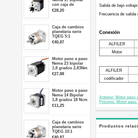
con caja de
Salida de bajo voltaje
cambios planetaria
€28,20
5:1 longitud 33mm
Frecuencia de salida
26Ncm 12V para
impresora 3D
Caja de cambios
Robot CNC DIY
planetaria serie
Conexión
TQEG 5:1
contragolpe 15
€40,87
ALFILER
arcmin para motor
paso a paso Nema
Motor
17
Motor paso a paso
Nema 23 bipolar
1,8 grados 2,83Nm
ALFILER
4A 2,26 V
€27,88
57x57x84mm 8
codificador
cables
Motor paso a paso
Nema 14 Bipolar
Anterior: Motor paso
1,8 grados 18 Ncm
Próximo: Motor paso 
0,8 A 5,74 V 35 x
€11,25
35 x 34 mm 4
cables
Caja de cambios
Productos rela
planetaria serie
TQEG 10:1
contragolpe 15
€40,87