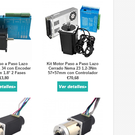
so a Paso Lazo
Kit Motor Paso a Paso Lazo
 34 con Encoder
Cerrado Nema 23 1.2-3Nm
m 1.8° 2 Fases
57×57mm con Controlador
HB8080C
13,80
€70,68