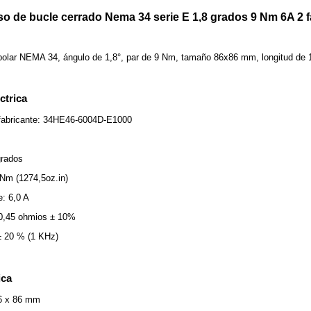
so de bucle cerrado Nema 34 serie E 1,8 grados 9 Nm 6A 2
polar NEMA 34, ángulo de 1,8°, par de 9 Nm, tamaño 86x86 mm, longitud de 
ctrica
 fabricante: 34HE46-6004D-E1000
grados
 Nm (1274,5oz.in)
e: 6,0 A
 0,45 ohmios ± 10%
± 20 % (1 KHz)
ica
6 x 86 mm