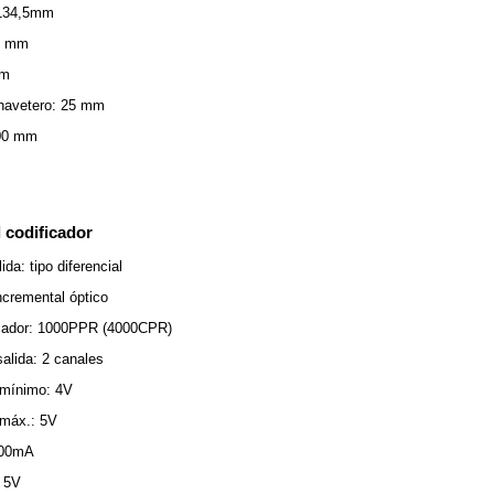
 134,5mm
14 mm
mm
chavetero: 25 mm
300 mm
 codificador
ida: tipo diferencial
incremental óptico
icador: 1000PPR (4000CPR)
alida: 2 canales
 mínimo: 4V
 máx.: 5V
 100mA
: 5V