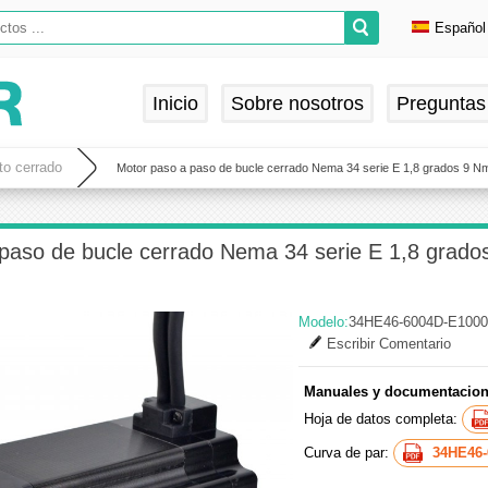
Español
Englis
Deuts
Inicio
Sobre nosotros
Preguntas
França
Españ
to cerrado
Motor paso a paso de bucle cerrado Nema 34 serie E 1,8 grados 9 N
paso de bucle cerrado Nema 34 serie E 1,8 grados
Modelo:
34HE46-6004D-E1000
Escribir Comentario
Manuales y documentacion
Hoja de datos completa:
Curva de par:
34HE46-