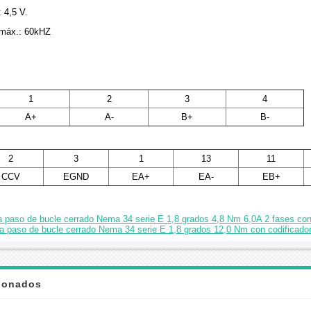
: 4,5 V.
 máx.: 60kHZ
1
2
3
4
A+
A-
B+
B-
2
3
1
13
11
CCV
EGND
EA+
EA-
EB+
 a paso de bucle cerrado Nema 34 serie E 1,8 grados 4,8 Nm 6,0A 2 fases co
a paso de bucle cerrado Nema 34 serie E 1,8 grados 12,0 Nm con codificad
cionados