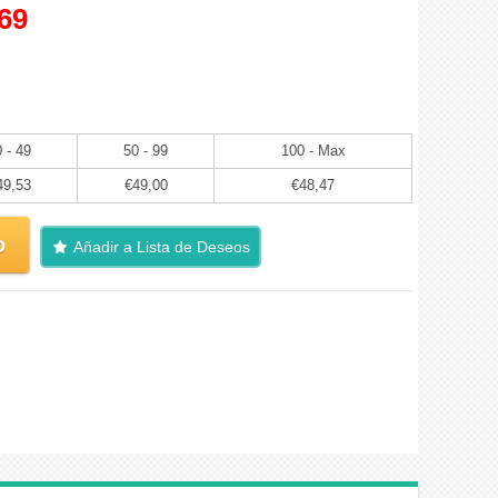
69
 - 49
50 - 99
100 - Max
49,53
€49,00
€48,47
o
Añadir a Lista de Deseos