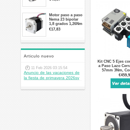
arcmin para motor
paso a paso Nema
17
Motor paso a paso
Nema 23 bipolar
1,8 grados 1,26Nm
2,8A 2,5V
€17,83
57x57x56mm 4
cables
Articulo nuevo
Kit CNC 5 Ejes c
a Paso Lazo Cer
11 Feb 2026 03:15:54
57mm 3Nm, Con
Anuncio de las vacaciones de
Fuent
€459,
la fiesta de primavera 2026sv