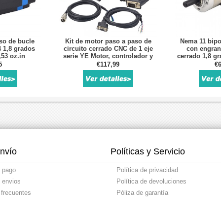
so de bucle
Kit de motor paso a paso de
Nema 11 bipo
 1,8 grados
circuito cerrado CNC de 1 eje
con engran
53 oz.in
serie YE Motor, controlador y
cerrado 1,8 gr
 1000CPR
codificador Nema 23 de 1,8
mm 0,67A
5
€117,99
€6
grados y 2,0 Nm
codificado
nvío
Políticas y Servicio
 pago
Política de privacidad
e envios
Política de devoluciones
 frecuentes
Póliza de garantía