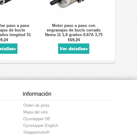
lar paso a paso
Motor paso a paso con
ajes de bucle
engranajes de bucle cerrado
ados longitud 51
Nema 11 1,8 grados 0,67A 3,75
 8,04 V con
V 0,07 Nm 27:1 con codificador
9,24
€69,24
r 5:1 300CPR
300CPR
Información
Orden de pista
Mapa del sitio
Oyostepper DE
Oyostepper English
Steppermotorfr