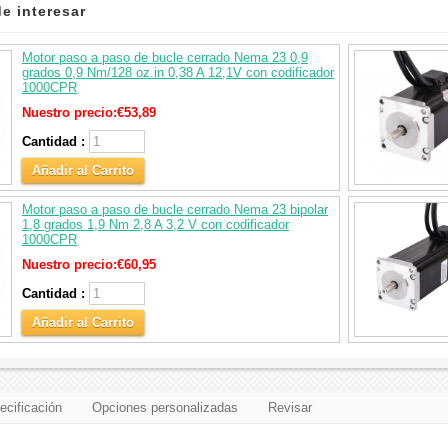
e interesar
Motor paso a paso de bucle cerrado Nema 23 0,9
grados 0,9 Nm/128 oz.in 0,38 A 12,1V con codificador
1000CPR
Nuestro precio:
€53,89
Cantidad :
Añadir al Carrito
Motor paso a paso de bucle cerrado Nema 23 bipolar
1,8 grados 1,9 Nm 2,8 A 3,2 V con codificador
1000CPR
Nuestro precio:
€60,95
Cantidad :
Añadir al Carrito
ecificación
Opciones personalizadas
Revisar