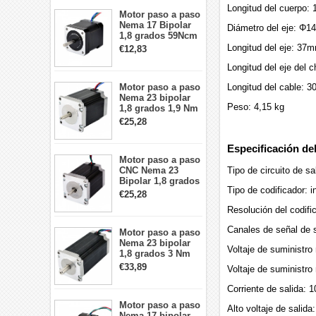
Longitud del cuerpo:
Motor paso a paso
Nema 17 Bipolar
Diámetro del eje: Φ
1,8 grados 59Ncm
2A 42x48mm 4
Longitud del eje: 37
€12,83
cables compatible
Longitud del eje del 
con impresora
3D/CNC
Longitud del cable: 
Motor paso a paso
Nema 23 bipolar
Peso: 4,15 kg
1,8 grados 1,9 Nm
2,8 A 3,2 V
€25,28
57x57x76mm 4
cables
Especificación del
Motor paso a paso
CNC Nema 23
Tipo de circuito de sal
Bipolar 1,8 grados
Tipo de codificador: 
1,9 Nm 3A 3,36 V
€25,28
57x57x76mm 4
Resolución del codif
cables
Canales de señal de s
Motor paso a paso
Nema 23 bipolar
Voltaje de suministro
1,8 grados 3 Nm
4,2A 57x57x114mm
€33,89
Voltaje de suministro
motor paso a paso
CNC de 4 cables
Corriente de salida:
Motor paso a paso
Alto voltaje de salida
Nema 17 bipolar