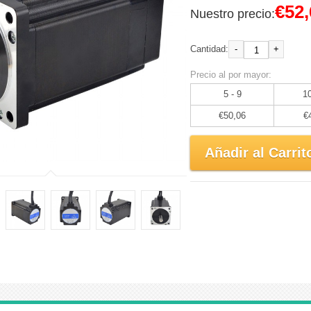
€52,
Nuestro precio:
-
+
Cantidad:
Precio al por mayor:
5 - 9
10
€50,06
€
Añadir al Carrit