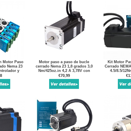
on Motor Paso
Motor paso a paso de bucle
Kit Motor Pa
rado Nema 23
cerrado Nema 23 1,8 grados 3,0
Cerrado NEMA
trolador y
Nm/425oz.in 4,2 A 3,78V con
4.5/8.5/12N
e
codificador 1000CPR
98
€70,99
€1