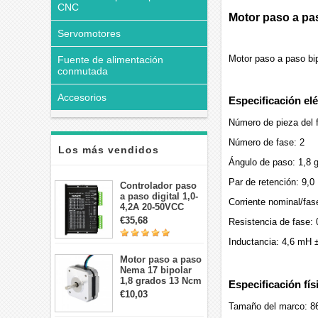
CNC
Motor paso a pa
Servomotores
Motor paso a paso bi
Fuente de alimentación
conmutada
Accesorios
Especificación elé
Número de pieza del
Número de fase: 2
Los más vendidos
Ángulo de paso: 1,8 
Par de retención: 9,0
Controlador paso
a paso digital 1,0-
Corriente nominal/fas
4,2A 20-50VCC
para motor paso a
€35,68
Resistencia de fase:
paso Nema 17, 23,
24
Inductancia: 4,6 mH 
Motor paso a paso
Nema 17 bipolar
1,8 grados 13 Ncm
Especificación fís
1A 3,5 V
€10,03
42x42x20mm 4
Tamaño del marco: 8
cables