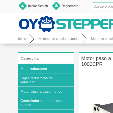
Iniciar Sesión
Registrarse
Inicio
Motores de circuito cerrado
Motor de circui
Motor paso a 
Categoría
1000CPR
Motorreductores
Cajas reductoras de
velocidad
Motor paso a paso híbrido
Controlador de motor paso
a paso