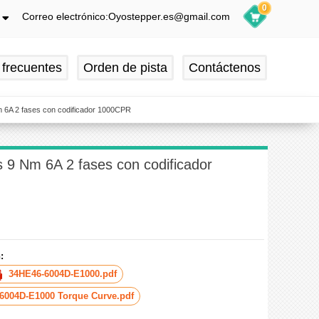
0
Correo electrónico:Oyostepper.es@gmail.com
h
ch
 frecuentes
Orden de pista
Contáctenos
is
ol
m 6A 2 fases con codificador 1000CPR
 9 Nm 6A 2 fases con codificador
:
34HE46-6004D-E1000.pdf
6004D-E1000 Torque Curve.pdf