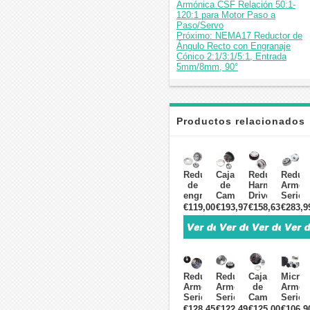
Armónica CSF Relación 50:1-
120:1 para Motor Paso a
Paso/Servo
Próximo: NEMA17 Reductor de
Ángulo Recto con Engranaje
Cónico 2:1/3:1/5:1, Entrada
5mm/8mm, 90°
Productos relacionados
Reductor
Caja
Reductor
Reduct
de
de
Harmonic
Armón
engranajes
Cambios
Drive
Serie
armónicos
Armónica
Serie
HST
€119,00
€193,97
€158,63
€283,9
serie
Serie
FA
Relaci
ZXF
ZXS20
Relación
50:1-
31:1
Tipo
30:1-
160:1
a
Copa
120:1
20
160:1
Relación
para
seg-
para
30:1-
Servomotor
arc
Reductor
Reductor
Caja
Micror
motor
100:1
para
Armónico
Armónico
de
Armón
paso
para
Brazo
Serie
Serie
Cambios
Serie
a
Motor
Robot
ZXK
ZXJ
Armónica
MINIS/
€128,45
€122,49
€125,00
€106,9
paso/servomotor,
Paso
Industr