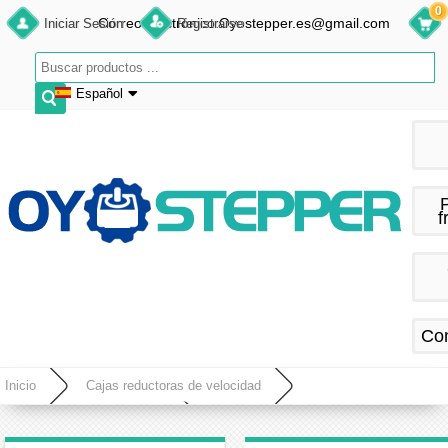
0
Correo electrónico:Oyostepper.es@gmail.com
Iniciar Sesión
Registrarse
Español
English
Deutsch
Français
f
Español
Co
Inicio
Cajas reductoras de velocidad
Caja de engranajes armónica
Reductor Armónico Harmonic Drive Serie PG