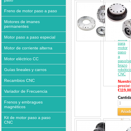
paso
interesar
Reduct
de
Freno de motor paso a paso
engrana
armóni
Motores de imanes
serie
ZXF
permanentes
31:1
a
Motor paso a paso especial
160:1
para
Motor de corriente alterna
motor
paso
a
Motor eléctrico CC
paso/se
brazo
Guías lineales y carros
robótic
CNC
Recambios CNC
Nuestr
precio:
€119,00
Variador de Frecuencia
Cantid
Frenos y embragues
magnéticos
Añadi
Kit de motor paso a paso
al
CNC
Caja
Carri
de