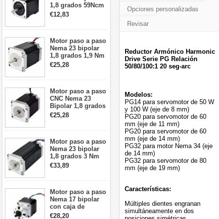
1,8 grados 59Ncm
Opciones personalizadas
2A 42x48mm 4
€12,83
cables compatible
Revisar
con impresora
3D/CNC
Motor paso a paso
Nema 23 bipolar
Reductor Armónico Harmonic
1,8 grados 1,9 Nm
Drive Serie PG Relación
2,8 A 3,2 V
€25,28
50/80/100:1 20 seg-arc
57x57x76mm 4
cables
Motor paso a paso
Modelos:
CNC Nema 23
PG14 para servomotor de 50 W
Bipolar 1,8 grados
y 100 W (eje de 8 mm)
1,9 Nm 3A 3,36 V
€25,28
PG20 para servomotor de 60
57x57x76mm 4
mm (eje de 11 mm)
cables
PG20 para servomotor de 60
mm (eje de 14 mm)
Motor paso a paso
PG32 para motor Nema 34 (eje
Nema 23 bipolar
de 14 mm)
1,8 grados 3 Nm
PG32 para servomotor de 80
4,2A 57x57x114mm
€33,89
mm (eje de 19 mm)
motor paso a paso
CNC de 4 cables
Características:
Motor paso a paso
Nema 17 bipolar
Múltiples dientes engranan
con caja de
simultáneamente en dos
cambios planetaria
€28,20
posiciones simétricas