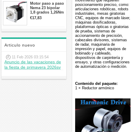
movimiento que requieren
Motor paso a paso
posicionamiento preciso, como:
Nema 23 bipolar
articulaciones robóticas, robots
1,8 grados 1,26Nm
industriales, mesas giratorias
2,8A 2,5V
€17,83
CNC, equipos de marcado láser,
57x57x56mm 4
máquinas dosificadoras,
cables
plataformas ópticas o giratorias
de prueba, sistemas de
accionamiento de precisión,
cabezales divisores, sistemas
de radar, maquinaria de
Articulo nuevo
impresión y papel, equipos de
bobinado y cableado,
11 Feb 2026 03:15:54
dispositivos de carpintería y
Anuncio de las vacaciones de
ensayo, y otras configuraciones
de automatización o medición.
la fiesta de primavera 2026sv
Contenido del paquete:
1 × Reductor armónico