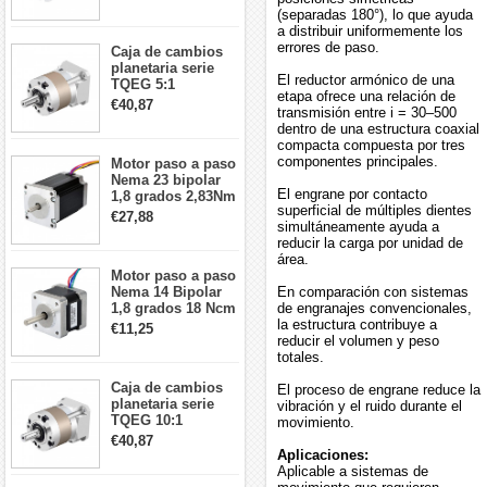
5:1 longitud 33mm
(separadas 180°), lo que ayuda
26Ncm 12V para
a distribuir uniformemente los
impresora 3D
errores de paso.
Caja de cambios
Robot CNC DIY
planetaria serie
El reductor armónico de una
TQEG 5:1
etapa ofrece una relación de
contragolpe 15
€40,87
transmisión entre i = 30–500
arcmin para motor
dentro de una estructura coaxial
paso a paso Nema
compacta compuesta por tres
17
componentes principales.
Motor paso a paso
Nema 23 bipolar
El engrane por contacto
1,8 grados 2,83Nm
superficial de múltiples dientes
4A 2,26 V
€27,88
simultáneamente ayuda a
57x57x84mm 8
reducir la carga por unidad de
cables
área.
Motor paso a paso
Nema 14 Bipolar
En comparación con sistemas
1,8 grados 18 Ncm
de engranajes convencionales,
0,8 A 5,74 V 35 x
la estructura contribuye a
€11,25
35 x 34 mm 4
reducir el volumen y peso
cables
totales.
Caja de cambios
El proceso de engrane reduce la
planetaria serie
vibración y el ruido durante el
TQEG 10:1
movimiento.
contragolpe 15
€40,87
arcmin para motor
Aplicaciones:
paso a paso Nema
Aplicable a sistemas de
17