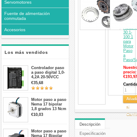
Cambio
Servomotores
Armóni
Serie
Fuente de alimentación
ZXS20
conmutada
Tipo
Copa
Relació
Accesorios
30:1-
100:1
para
Motor
Paso
Los más vendidos
a
Paso/S
Nuestr
Controlador paso
precio:
a paso digital 1,0-
€193,9
4,2A 20-50VCC
para motor paso a
€35,68
Cantid
paso Nema 17, 23,
24
Añadi
Motor paso a paso
Nema 17 bipolar
al
1,8 grados 13 Ncm
1A 3,5 V
Carri
€10,03
42x42x20mm 4
cables
Descripción
Motor paso a paso
Especificación
Nema 17 Bipolar