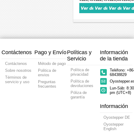
Tipo
Tipo
Serie
Relaci
brazo
a
Hueco
Eje
ZXS
30/50/
robótico
Paso/Servo
Relación
de
Tipo
Caja
CNC
30:1-
Entrada
Copa
de
160:1
Relación
Relación
engran
30
30:1-
30:1-
armón
seg-
100:1
160:1
arc
30
para
seg-
Motor
arc
Paso
a
Contáctenos
Pago y Envío
Políticas y
Información
Paso/Servo
Servicio
de la tienda
Contáctenos
Método de pago
Política de
Teléfono: +86
Sobre nosotros
Politica de
privacidad
68438829
envios
Términos de
Política de
Oyostepper.
servicio y uso
Preguntas
devoluciones
frecuentes
Lun-Sáb: 8:30
Póliza de
pm (UTC+8)
garantía
Información
Oyostepper DE
Oyostepper
English