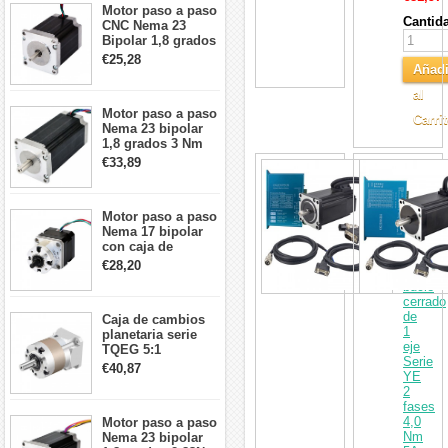
Motor paso a paso
Cantid
CNC Nema 23
Bipolar 1,8 grados
1,9 Nm 3A 3,36 V
€25,28
Añadi
57x57x76mm 4
cables
al
Motor paso a paso
Carri
Nema 23 bipolar
1,8 grados 3 Nm
4,2A 57x57x114mm
€33,89
Kit
motor paso a paso
CNC
CNC de 4 cables
de
motor
Motor paso a paso
paso
Nema 17 bipolar
a
con caja de
paso
cambios planetaria
€28,20
de
5:1 longitud 33mm
bucle
26Ncm 12V para
cerrado
impresora 3D
de
Caja de cambios
Robot CNC DIY
1
planetaria serie
eje
TQEG 5:1
Serie
contragolpe 15
€40,87
YE
arcmin para motor
2
paso a paso Nema
fases
17
4,0
Motor paso a paso
Nm
Nema 23 bipolar