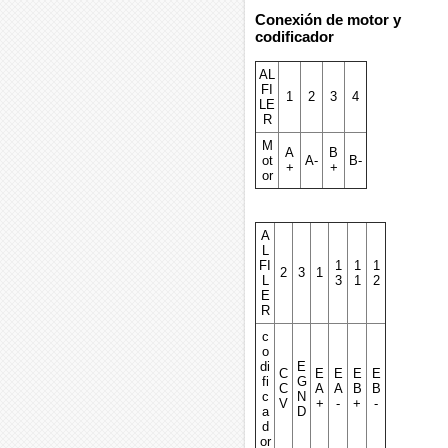
Conexión de motor y
codificador
AL
FI
1
2
3
4
LE
R
M
A
B
ot
A-
B-
+
+
or
A
L
FI
1
1
1
2
3
1
L
3
1
2
E
R
c
o
di
E
C
E
E
E
E
fi
G
C
A
A
B
B
c
N
V
+
-
+
-
a
D
d
or