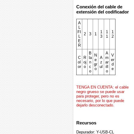
Conexión del cable de
extensión del codificador
A
L
FI
1
1
1
2
3
1
L
3
1
2
E
R
B
A
N
V
C
R
la
A
m
e
er
ol
oj
n
z
ar
gr
d
or
o
c
ul
ill
o
e
o
o
TENGA EN CUENTA: el cable
negro grueso se puede usar
para proteger, pero no es
necesario, por lo que puede
dejarlo desconectado.
Recursos
Depurador: Y-USB-CL