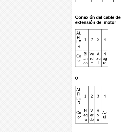
Conexión del cable de
extensión del motor
AL
FI
1
2
3
4
LE
R
Bl
Ve
A
N
Co
an
rd
zu
eg
lor
co
e
l
ro
O
AL
FI
1
2
3
4
LE
R
N
V
R
Co
Az
eg
er
oj
lor
ul
ro
de
o