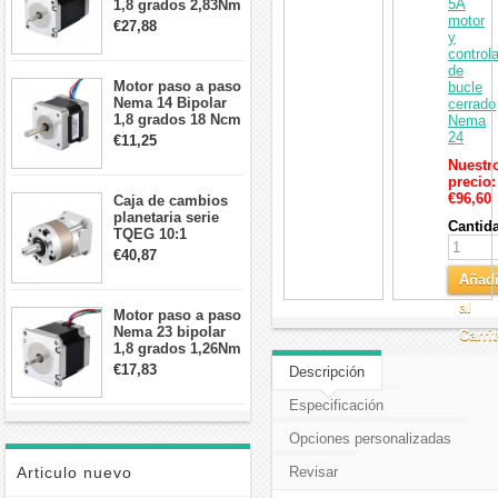
5A
1,8 grados 2,83Nm
motor
4A 2,26 V
€27,88
y
57x57x84mm 8
control
cables
de
Motor paso a paso
bucle
Nema 14 Bipolar
cerrado
1,8 grados 18 Ncm
Nema
0,8 A 5,74 V 35 x
24
€11,25
35 x 34 mm 4
Nuestr
cables
precio:
€96,60
Caja de cambios
planetaria serie
Cantid
TQEG 10:1
contragolpe 15
€40,87
arcmin para motor
Añadi
paso a paso Nema
17
al
Motor paso a paso
Nema 23 bipolar
Carri
1,8 grados 1,26Nm
2,8A 2,5V
€17,83
Descripción
57x57x56mm 4
cables
Especificación
Opciones personalizadas
Articulo nuevo
Revisar