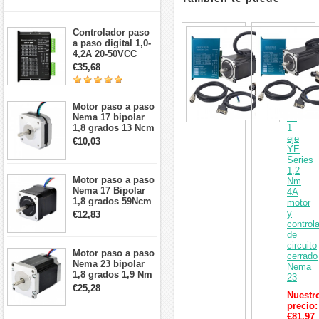
interesar
Kit
Controlador paso
CNC
a paso digital 1,0-
paso
4,2A 20-50VCC
a
para motor paso a
€35,68
paso
paso Nema 17, 23,
de
24
circuito
Motor paso a paso
cerrado
Nema 17 bipolar
de
1,8 grados 13 Ncm
1
1A 3,5 V
eje
€10,03
42x42x20mm 4
YE
cables
Series
1,2
Motor paso a paso
Nm
Nema 17 Bipolar
4A
1,8 grados 59Ncm
motor
2A 42x48mm 4
y
€12,83
cables compatible
control
con impresora
de
3D/CNC
circuito
Motor paso a paso
cerrado
Nema 23 bipolar
Nema
1,8 grados 1,9 Nm
23
2,8 A 3,2 V
€25,28
Nuestr
57x57x76mm 4
precio:
cables
€81,97