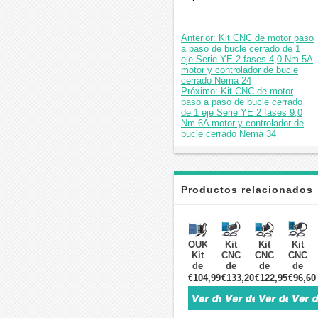
Anterior: Kit CNC de motor paso
a paso de bucle cerrado de 1
eje Serie YE 2 fases 4,0 Nm 5A
motor y controlador de bucle
cerrado Nema 24
Próximo: Kit CNC de motor
paso a paso de bucle cerrado
de 1 eje Serie YE 2 fases 9,0
Nm 6A motor y controlador de
bucle cerrado Nema 34
Productos relacionados
OUKEDA
Kit
Kit
Kit
Kit
CNC
CNC
CNC
de
de
de
de
Motor
motor
motor
motor
€104,99
€133,20
€122,95
€96,60
Paso
paso
paso
paso
a
a
a
a
Paso
paso
paso
paso