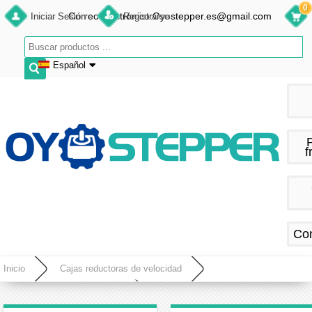
0
Correo electrónico:Oyostepper.es@gmail.com
Iniciar Sesión
Registrarse
Español
English
Deutsch
Français
f
Español
Co
Inicio
Cajas reductoras de velocidad
Caja de engranajes planetarios