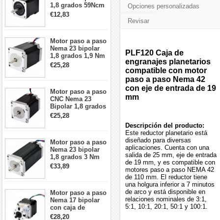
1,8 grados 59Ncm
Opciones personalizadas
2A 42x48mm 4
€12,83
cables compatible
Revisar
con impresora
3D/CNC
Motor paso a paso
Nema 23 bipolar
PLF120 Caja de
1,8 grados 1,9 Nm
engranajes planetarios
2,8 A 3,2 V
€25,28
compatible con motor
57x57x76mm 4
cables
paso a paso Nema 42
con eje de entrada de 19
Motor paso a paso
mm
CNC Nema 23
Bipolar 1,8 grados
1,9 Nm 3A 3,36 V
€25,28
57x57x76mm 4
Descripción del producto:
cables
Este reductor planetario está
diseñado para diversas
Motor paso a paso
aplicaciones. Cuenta con una
Nema 23 bipolar
salida de 25 mm, eje de entrada
1,8 grados 3 Nm
de 19 mm, y es compatible con
4,2A 57x57x114mm
€33,89
motores paso a paso NEMA 42
motor paso a paso
de 110 mm. El reductor tiene
CNC de 4 cables
una holgura inferior a 7 minutos
de arco y está disponible en
Motor paso a paso
relaciones nominales de 3:1,
Nema 17 bipolar
5:1, 10:1, 20:1, 50:1 y 100:1.
con caja de
cambios planetaria
€28,20