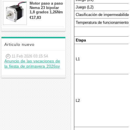
Motor paso a paso
Juego (L2)
Nema 23 bipolar
1,8 grados 1,26Nm
Clasificación de impermeabilida
2,8A 2,5V
€17,83
57x57x56mm 4
Temperatura de funcionamiento
cables
Etapa
Articulo nuevo
11 Feb 2026 03:15:54
L1
Anuncio de las vacaciones de
la fiesta de primavera 2026sv
L2