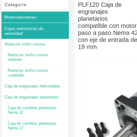
Caja de cambios planetaria Nema 34
PLF120 Caja de
PLF120 Caja de engranajes
Categoría
engranajes
planetarios compatible con motor paso a paso Nema 42 con eje de entrada de 19 mm
Motorreductores
planetarios
compatible con motor
Cajas reductoras de
paso a paso Nema 4
velocidad
con eje de entrada d
Reductor sinfín corona
19 mm
Reductor sinfín-corona
redondo
Reductor sinfín-corona
cuadrado
Caja de engranajes helicoidales
Caja de engranajes planetarios
Caja de cambios planetaria
Nema 11
Caja de cambios planetaria
Nema 17