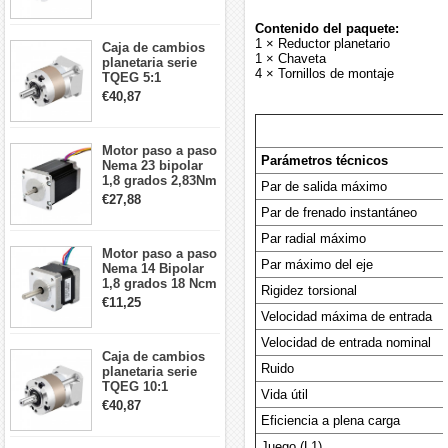
5:1 longitud 33mm
26Ncm 12V para
Contenido del paquete:
impresora 3D
1 × Reductor planetario
Caja de cambios
Robot CNC DIY
1 × Chaveta
planetaria serie
4 × Tornillos de montaje
TQEG 5:1
contragolpe 15
€40,87
arcmin para motor
paso a paso Nema
17
Motor paso a paso
Parámetros técnicos
Nema 23 bipolar
1,8 grados 2,83Nm
Par de salida máximo
4A 2,26 V
€27,88
57x57x84mm 8
Par de frenado instantáneo
cables
Par radial máximo
Motor paso a paso
Par máximo del eje
Nema 14 Bipolar
1,8 grados 18 Ncm
Rigidez torsional
0,8 A 5,74 V 35 x
€11,25
35 x 34 mm 4
Velocidad máxima de entrada
cables
Velocidad de entrada nominal
Caja de cambios
Ruido
planetaria serie
TQEG 10:1
Vida útil
contragolpe 15
€40,87
arcmin para motor
Eficiencia a plena carga
paso a paso Nema
17
Juego (L1)