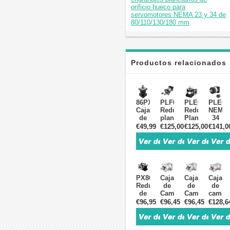
orificio hueco para
servomotores NEMA 23 y 34 de
80/110/130/180 mm
Productos relacionados
86PX
PLF090
PLE080
PLE09
Caja
Reductor
Reductor
NEMA
de
planetario
Planetario
34
engranajes
para
para
Reduct
€49,99
€125,00
€125,00
€141,0
planetarios
motor
Servomotor
Planet
NEMA
paso
80mm,
5:1~10
34
a
Juego
para
5:1~100:1
paso
7-12
Motor
para
Nema
arcmin,
Paso
motor
34 /
Entrada
a
PX86
Caja
Caja
Caja
paso
servomotor
19mm
Paso
Reductor
de
de
de
a
de
86mm,
de
Cambios
Cambios
cambi
paso
80
Entrad
velocidad
Planetaria
Planetaria
planet
€96,95
€96,45
€96,45
€128,6
de
mm
14mm
de
Nema
Nema
Nema
86
de
engranajes
34
34
34
mm,
750W
planetarios
serie
serie
serie
entrada