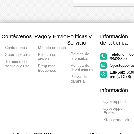
para
TQEG
TQEG
TQEG
de
motor
5:1
10:1
50:1
14
paso
Contragolpe
Contragolpe
contra
mm
a
15
15
20
paso/servomotor
arcmin
arcmin
arcmi
Nema
para
para
para
34
Motor
Motor
motor
Nema
Nema
paso
Contáctenos
Pago y Envío
Políticas y
Información
34
34
a
paso
Servicio
de la tienda
Nema
Contáctenos
Método de pago
34
Política de
Teléfono: +86
Sobre nosotros
Politica de
privacidad
68438829
envios
Términos de
Política de
Oyostepper.
servicio y uso
Preguntas
devoluciones
frecuentes
Lun-Sáb: 8:30
Póliza de
pm (UTC+8)
garantía
Información
Oyostepper DE
Oyostepper
English
Steppermotorfr