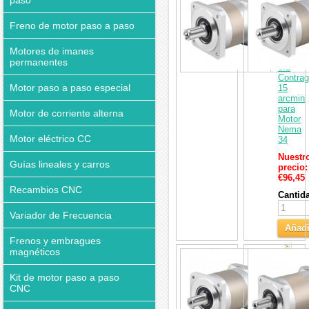
paso
Cambio
Planeta
Freno de motor paso a paso
Nema
34
serie
Motores de imanes
TQEG
permanentes
5:1
Contrag
Motor paso a paso especial
15
arcmin
para
Motor de corriente alterna
Motor
Nema
Motor eléctrico CC
34
Nuestr
Guías lineales y carros
precio:
€96,45
Recambios CNC
Cantid
Variador de Frecuencia
Añadi
Frenos y embragues
al
magnéticos
Caja
Carri
de
cambio
Kit de motor paso a paso
planetar
CNC
de
Nema