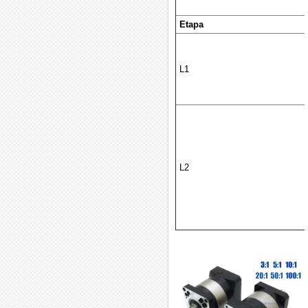
Etapa
L1
L2