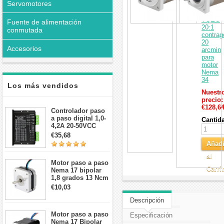
Servomotores
34
serie
TQEG
Fuente de alimentación
20:1
conmutada
contrag
20
Accesorios
arcmin
para
motor
Nema
34
Los más vendidos
Nuestr
precio:
€128,6
Controlador paso
a paso digital 1,0-
Cantid
4,2A 20-50VCC
para motor paso a
€35,68
paso Nema 17, 23,
Añadi
24
al
Motor paso a paso
Carri
Nema 17 bipolar
1,8 grados 13 Ncm
1A 3,5 V
€10,03
42x42x20mm 4
cables
Descripción
Motor paso a paso
Especificación
Nema 17 Bipolar