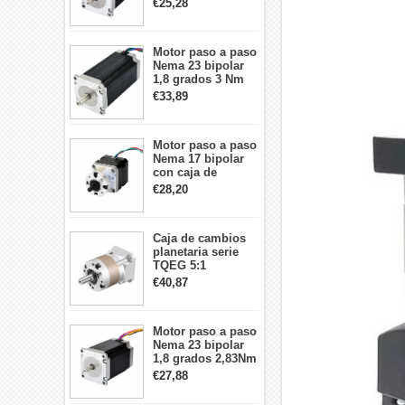
€25,28
57x57x76mm 4
cables
Motor paso a paso
Nema 23 bipolar
1,8 grados 3 Nm
4,2A 57x57x114mm
€33,89
motor paso a paso
CNC de 4 cables
Motor paso a paso
Nema 17 bipolar
con caja de
cambios planetaria
€28,20
5:1 longitud 33mm
26Ncm 12V para
impresora 3D
Caja de cambios
Robot CNC DIY
planetaria serie
TQEG 5:1
contragolpe 15
€40,87
arcmin para motor
paso a paso Nema
17
Motor paso a paso
Nema 23 bipolar
1,8 grados 2,83Nm
4A 2,26 V
€27,88
57x57x84mm 8
cables