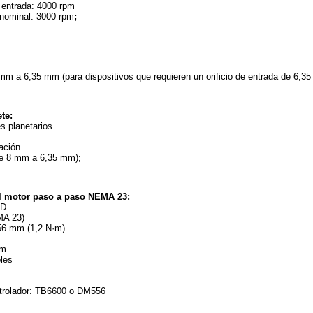
entrada: 4000 rpm
 nominal: 3000 rpm
;
8 mm a 6,35 mm (para dispositivos que requieren un orificio de entrada de 6,3
te:
s planetarios
lación
(de 8 mm a 6,35 mm);
el motor paso a paso NEMA 23:
4D
A 23)
 56 mm (1,2 N·m)
mm
les
ntrolador: TB6600 o DM556