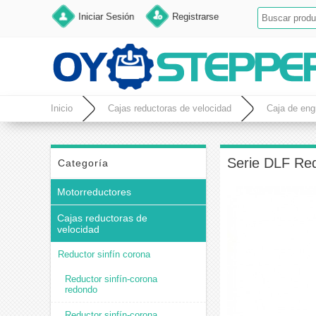
Iniciar Sesión
Registrarse
Inicio
Cajas reductoras de velocidad
Caja de eng
1,8° y 1,2 nm
Serie DLF Red
Categoría
Motorreductores
Cajas reductoras de
velocidad
Reductor sinfín corona
Reductor sinfín-corona
redondo
Reductor sinfín-corona