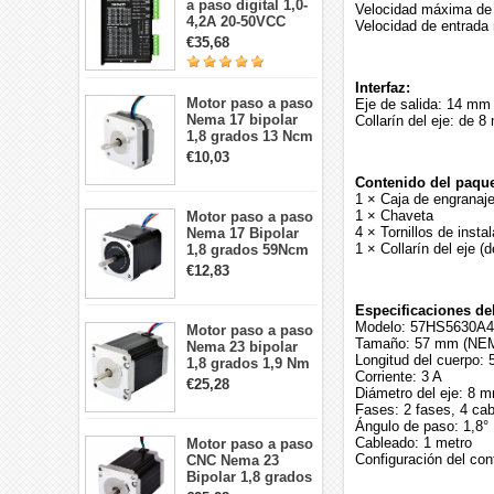
a paso digital 1,0-
Velocidad máxima de 
4,2A 20-50VCC
Velocidad de entrada
para motor paso a
€35,68
paso Nema 17, 23,
24
Interfaz:
Motor paso a paso
Eje de salida: 14 mm
Nema 17 bipolar
Collarín del eje: de 
1,8 grados 13 Ncm
1A 3,5 V
€10,03
42x42x20mm 4
Contenido del paque
cables
1 × Caja de engranaje
1 × Chaveta
Motor paso a paso
4 × Tornillos de insta
Nema 17 Bipolar
1 × Collarín del eje 
1,8 grados 59Ncm
2A 42x48mm 4
€12,83
cables compatible
con impresora
Especificaciones d
3D/CNC
Modelo: 57HS5630A
Motor paso a paso
Tamaño: 57 mm (NEM
Nema 23 bipolar
Longitud del cuerpo:
1,8 grados 1,9 Nm
Corriente: 3 A
2,8 A 3,2 V
€25,28
Diámetro del eje: 8 
57x57x76mm 4
Fases: 2 fases, 4 cab
cables
Ángulo de paso: 1,8°
Cableado: 1 metro
Motor paso a paso
Configuración del co
CNC Nema 23
Bipolar 1,8 grados
1,9 Nm 3A 3,36 V