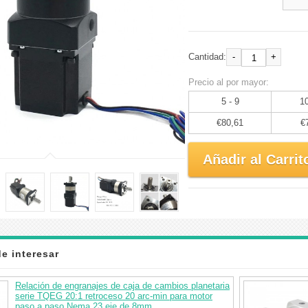
-
+
Cantidad:
Precio al por mayor:
5 - 9
10
€80,61
€
Añadir al Carrit
e interesar
Relación de engranajes de caja de cambios planetaria
serie TQEG 20:1 retroceso 20 arc-min para motor
paso a paso Nema 23 eje de 8mm