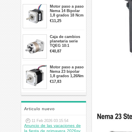
Motor paso a paso
Nema 14 Bipolar
1,8 grados 18 Ncm
0,8 A 5,74 V 35 x
€11,25
35 x 34 mm 4
cables
Caja de cambios
planetaria serie
TQEG 10:1
contragolpe 15
€40,87
arcmin para motor
paso a paso Nema
17
Motor paso a paso
Nema 23 bipolar
1,8 grados 1,26Nm
2,8A 2,5V
€17,83
57x57x56mm 4
cables
Articulo nuevo
11 Feb 2026 03:15:54
Anuncio de las vacaciones de
la fiesta de primavera 2026sv