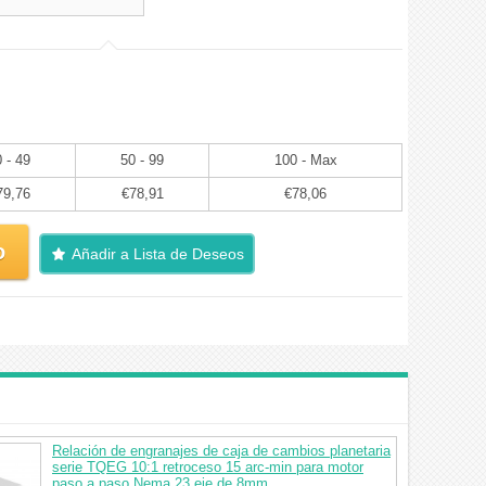
 - 49
50 - 99
100 - Max
79,76
€78,91
€78,06
o
Añadir a Lista de Deseos
Relación de engranajes de caja de cambios planetaria
serie TQEG 10:1 retroceso 15 arc-min para motor
paso a paso Nema 23 eje de 8mm