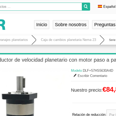
Español
Englis
Deuts
Inicio
Sobre nosotros
Preguntas
França
Españ
ranajes planetarios
Caja de cambios planetaria Nema 23
Serie
uctor de velocidad planetario con motor paso a 
Modelo:
DLF+57HS5630A4D
Escribir Comentario
€84,
Nuestro precio:
Relación de reducción: