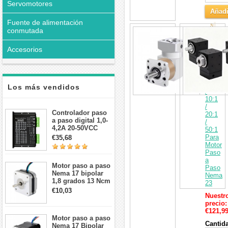
Servomotores
Añadi
Fuente de alimentación
al
conmutada
Caja
Carri
de
Cambio
Accesorios
en
Ángulo
Recto
Relació
5:1
Los más vendidos
/
10:1
/
Controlador paso
20:1
a paso digital 1,0-
/
4,2A 20-50VCC
50:1
para motor paso a
Para
€35,68
paso Nema 17, 23,
Motor
24
Paso
a
Motor paso a paso
Paso
Nema 17 bipolar
Nema
1,8 grados 13 Ncm
23
1A 3,5 V
€10,03
Nuestr
42x42x20mm 4
precio:
cables
€121,9
Motor paso a paso
Cantid
Nema 17 Bipolar