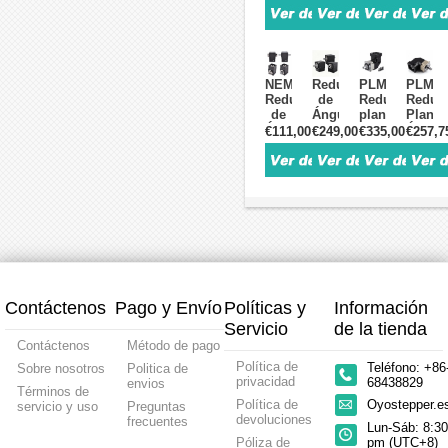
Recto
Recto°
Recto
con
RTG60
para
Relación
Engran
5:1 /
Motor
5:1 /
Cónic
10:1
Paso
10:1
2:1/3:1
/
a
/
Entrad
NEMA23
Reductor
PLMG090
PLMG
20:1
Paso
20:1
5mm/
Reductor
de
Reductor
Reduct
/
Nema
/
90°
de
Ángulo
planetario
Planet
50:1
17
50:1
Ángulo
Recto
de
Ángul
€111,00
€249,00
€335,00
€257,7
Para
5:1 /
Para
Recto
(Engranaje
ángulo
Recto
Motores
10:1
Motor
con
Cónico)
recto
90°par
Servo
/
Paso
Engranaje
para
de
Motor
de
20:1
a
Cónico
Motor
90
Paso
60 mm
/
Paso
2:1/3:1/5:1
Paso
grados
a
50:1
Nema
a
para
Paso
/
23
Paso
servomotor
Nema
100:1
NEMA34
paso
23 /
/
a
Servo
Servomotor
paso
60mm
80mm
NEMA
Contáctenos
Pago y Envío
Políticas y
Información
34/90
mm
Servicio
de la tienda
Contáctenos
Método de pago
Política de
Teléfono: +86
Sobre nosotros
Politica de
privacidad
68438829
envios
Términos de
Política de
Oyostepper.
servicio y uso
Preguntas
devoluciones
frecuentes
Lun-Sáb: 8:30
Póliza de
pm (UTC+8)