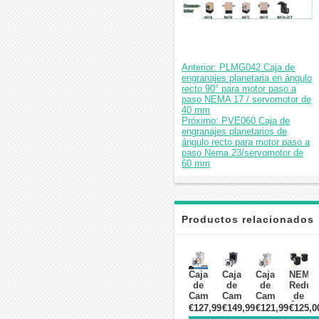
Anterior: PLMG042 Caja de
engranajes planetaria en ángulo
recto 90° para motor paso a
paso NEMA 17 / servomotor de
40 mm
Próximo: PVE060 Caja de
engranajes planetarios de
ángulo recto para motor paso a
paso Nema 23/servomotor de
60 mm
Productos relacionados
Caja
Caja
Caja
NEMA
de
de
de
Reduct
Cambios
Cambios
Cambios
de
en
en
en
Ángul
€127,99
€149,99
€121,99
€125,0
Ángulo
Ángulo
Ángulo
Recto