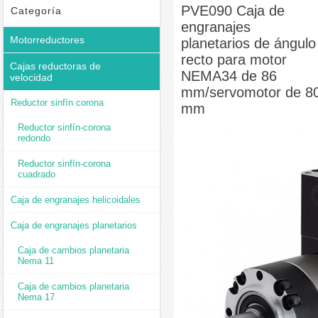
de ángulo recto para motor NEMA34 de 86 mm/servomotor de 80 mm
PVE090 Caja de
Categoría
engranajes
Motorreductores
planetarios de ángulo
recto para motor
Cajas reductoras de
NEMA34 de 86
velocidad
mm/servomotor de 8
Reductor sinfín corona
mm
Reductor sinfín-corona
redondo
Reductor sinfín-corona
cuadrado
Caja de engranajes helicoidales
Caja de engranajes planetarios
Caja de cambios planetaria
Nema 11
Caja de cambios planetaria
Nema 17