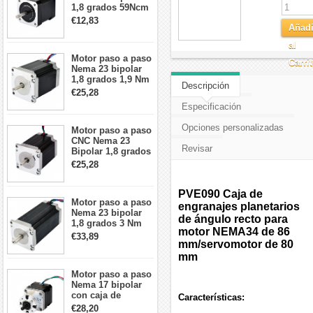
1,8 grados 59Ncm
2A 42x48mm 4
€12,83
Añadi
cables compatible
con impresora
al
3D/CNC
Motor paso a paso
Carri
Nema 23 bipolar
1,8 grados 1,9 Nm
Descripción
2,8 A 3,2 V
€25,28
57x57x76mm 4
Especificación
cables
Opciones personalizadas
Motor paso a paso
CNC Nema 23
Revisar
Bipolar 1,8 grados
1,9 Nm 3A 3,36 V
€25,28
57x57x76mm 4
cables
PVE090 Caja de
Motor paso a paso
engranajes planetarios
Nema 23 bipolar
de ángulo recto para
1,8 grados 3 Nm
motor NEMA34 de 86
4,2A 57x57x114mm
€33,89
mm/servomotor de 80
motor paso a paso
CNC de 4 cables
mm
Motor paso a paso
Nema 17 bipolar
con caja de
Características:
cambios planetaria
€28,20