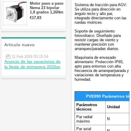
Motor paso a paso
Sistema de tracción para AGV:
Nema 23 bipolar
Se utiliza para dirección en
1,8 grados 1,26Nm
ángulo recto y alto par,
2,8A 2,5V
€17,83
integrado directamente con las
57x57x56mm 4
ruedas motrices.
cables
Soporte de seguimiento
fotovoltaico: Diseñado para
resistir cargas de viento y
mantener precisión con
Articulo nuevo
arranques/paradas diarios.
11 Feb 2026 03:15:54
Maquinaria de envasado
Anuncio de las vacaciones de
alimentario: Protección IP65,
apto para entornos con alta
la fiesta de primavera 2026sv
frecuencia de arranque/parada y
variaciones de temperatura y
humedad.
PVE090 Parámetros té
Parámetros
Unidad
técnicos
Par radial
N
máximo
Par axial
N