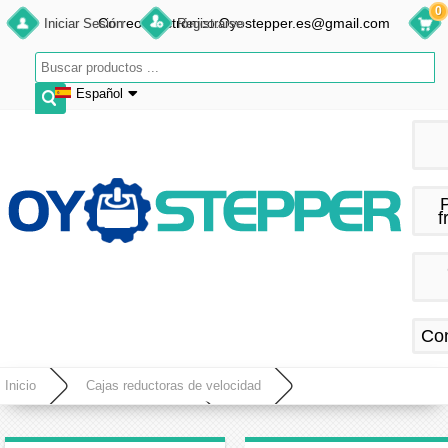
0
Correo electrónico:Oyostepper.es@gmail.com
Iniciar Sesión
Registrarse
Español
English
Deutsch
Français
f
Español
Co
Inicio
Cajas reductoras de velocidad
Caja de cambios en ángulo recto
PVE090 Caja de engranajes planetarios