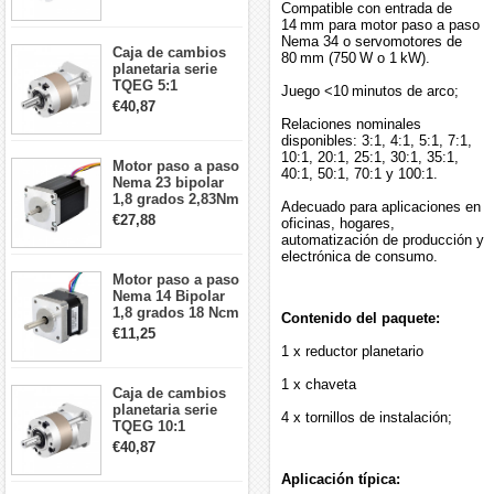
5:1 longitud 33mm
Compatible con entrada de
26Ncm 12V para
14 mm para motor paso a paso
impresora 3D
Nema 34 o servomotores de
Caja de cambios
Robot CNC DIY
80 mm (750 W o 1 kW).
planetaria serie
TQEG 5:1
Juego <10 minutos de arco;
contragolpe 15
€40,87
arcmin para motor
Relaciones nominales
paso a paso Nema
disponibles: 3:1, 4:1, 5:1, 7:1,
17
10:1, 20:1, 25:1, 30:1, 35:1,
Motor paso a paso
40:1, 50:1, 70:1 y 100:1.
Nema 23 bipolar
1,8 grados 2,83Nm
Adecuado para aplicaciones en
4A 2,26 V
€27,88
oficinas, hogares,
57x57x84mm 8
automatización de producción y
cables
electrónica de consumo.
Motor paso a paso
Nema 14 Bipolar
1,8 grados 18 Ncm
Contenido del paquete:
0,8 A 5,74 V 35 x
€11,25
35 x 34 mm 4
1 x reductor planetario
cables
1 x chaveta
Caja de cambios
planetaria serie
4 x tornillos de instalación;
TQEG 10:1
contragolpe 15
€40,87
arcmin para motor
paso a paso Nema
Aplicación típica:
17