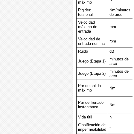
máximo
Rigidez
Nm/minutos
torsional
de arco
Velocidad
máxima de
rpm
entrada
Velocidad de
rpm
entrada nominal
Ruido
dB
minutos de
Juego (Etapa 1)
arco
minutos de
Juego (Etapa 2)
arco
Par de salida
Nm
máximo
Par de frenado
Nm
instantáneo
Vida útil
h
Clasificación de
-
impermeabilidad