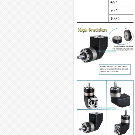
50:1
70:1
100:1