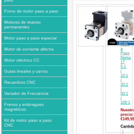
paso
interesar
Caja
Freno de motor paso a paso
de
Cambio
en
Motores de imanes
Ángulo
permanentes
Recto°
para
Motor paso a paso especial
Motor
Paso
a
Motor de corriente alterna
Paso
Nema
Motor eléctrico CC
17
5:1
Guías lineales y carros
/
10:1
/
Recambios CNC
20:1
/
Variador de Frecuencia
50:1
/
100:1
Frenos y embragues
magnéticos
Nuestr
precio:
€149,9
Kit de motor paso a paso
CNC
Cantid