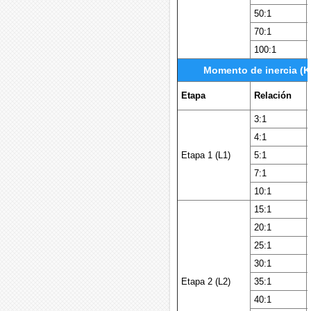
50:1
70:1
100:1
Momento de inercia (K
Etapa
Relación
3:1
4:1
Etapa 1 (L1)
5:1
7:1
10:1
15:1
20:1
25:1
30:1
Etapa 2 (L2)
35:1
40:1